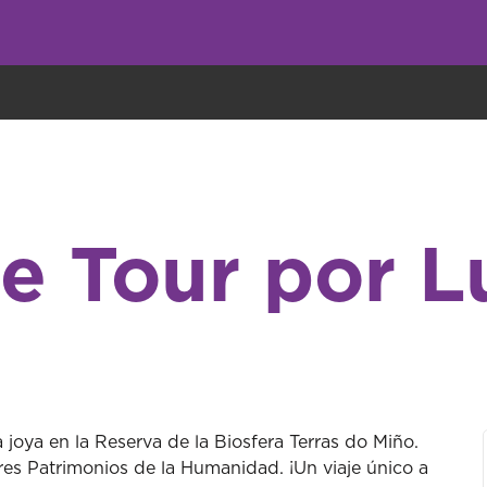
undo come galletas, pero nosotros las utilizamos para mejorar el servicio 
e Tour por 
joya en la Reserva de la Biosfera Terras do Miño.
 tres Patrimonios de la Humanidad. ¡Un viaje único a