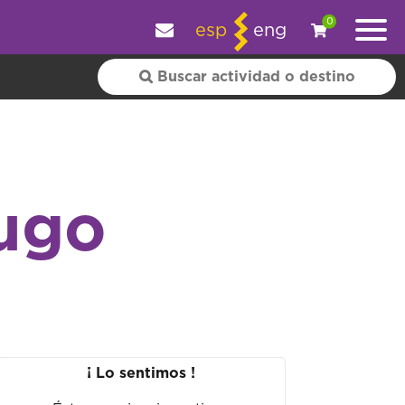
y personalizar tu experiencia.
OK
|
+ información
0
esp
eng
Lugo
¡ Lo sentimos !