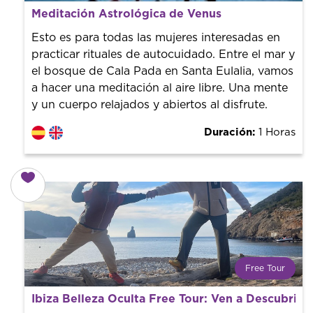
Desde 5 €
por persona.
Meditación Astrológica de Venus
¡Reserva con nosotros! Colaboramos con los mejores
guías de la ciudad para tener el mejor precio y servicio.
Esto es para todas las mujeres interesadas en
practicar rituales de autocuidado. Entre el mar y
el bosque de Cala Pada en Santa Eulalia, vamos
a hacer una meditación al aire libre. Una mente
y un cuerpo relajados y abiertos al disfrute.
Duración:
1 Horas
Free Tour
¿Qué es un FREE TOUR?
Ibiza Belleza Oculta Free Tour: Ven a Descubrir 
Tendencia mundial en rutas turísticas. Reserva sin coste