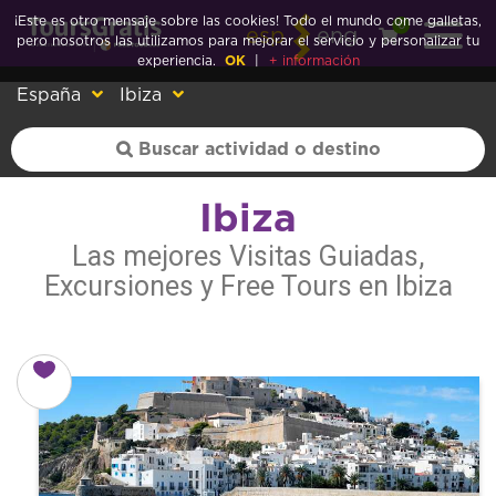
¡Este es otro mensaje sobre las cookies! Todo el mundo come galletas,
0
esp
eng
pero nosotros las utilizamos para mejorar el servicio y personalizar tu
experiencia.
OK
|
+ información
España
Ibiza
Ibiza
Las mejores Visitas Guiadas,
Excursiones y Free Tours en Ibiza