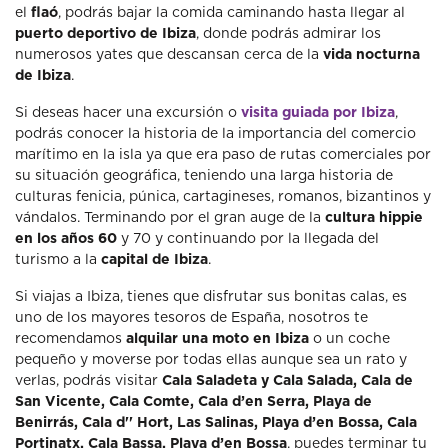
el
flaó
, podrás bajar la comida caminando hasta llegar al
puerto deportivo de Ibiza
, donde podrás admirar los
numerosos yates que descansan cerca de la
vida nocturna
de Ibiza
.
Si deseas hacer una excursión o
visita guiada por Ibiza
,
podrás conocer la historia de la importancia del comercio
marítimo en la isla ya que era paso de rutas comerciales por
su situación geográfica, teniendo una larga historia de
culturas fenicia, púnica, cartagineses, romanos, bizantinos y
vándalos. Terminando por el gran auge de la
cultura hippie
en los años 60
y 70 y continuando por la llegada del
turismo a la
capital de Ibiza
.
Si viajas a Ibiza, tienes que disfrutar sus bonitas calas, es
uno de los mayores tesoros de España, nosotros te
recomendamos
alquilar una moto en Ibiza
o un coche
pequeño y moverse por todas ellas aunque sea un rato y
verlas, podrás visitar
Cala Saladeta y Cala Salada, Cala de
San Vicente, Cala Comte, Cala d’en Serra, Playa de
Benirrás, Cala d'' Hort, Las Salinas, Playa d’en Bossa, Cala
Portinatx, Cala Bassa, Playa d’en Bossa
, puedes terminar tu