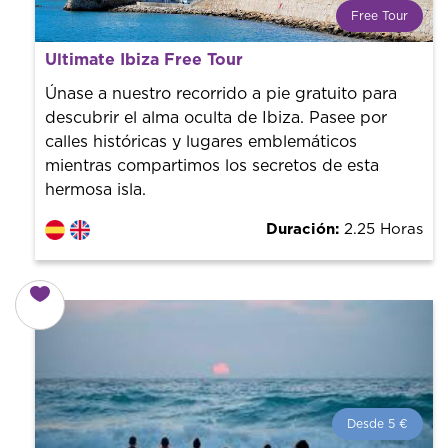
Free Tour
¿Qué es un FREE TOUR?
Ultimate Ibiza Free Tour
Tendencia mundial en rutas turísticas. Reserva sin coste
con un guía profesional. ¡El precio es libre! Por lo que al
Únase a nuestro recorrido a pie gratuito para
finalizar la experiencia tú le pones el precio.
descubrir el alma oculta de Ibiza. Pasee por
calles históricas y lugares emblemáticos
mientras compartimos los secretos de esta
hermosa isla.
Duración:
2.25 Horas
Desde 5 €