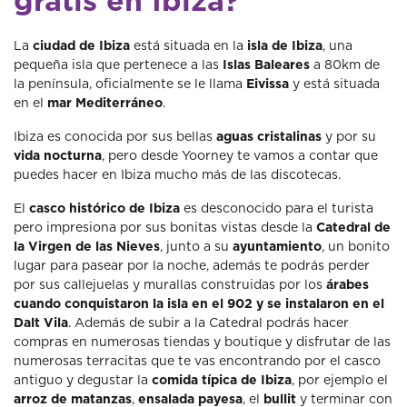
gratis en Ibiza?
La
ciudad de Ibiza
está situada en la
isla de Ibiza
, una
pequeña isla que pertenece a las
Islas Baleares
a 80km de
la península, oficialmente se le llama
Eivissa
y está situada
en el
mar Mediterráneo
.
Ibiza es conocida por sus bellas
aguas cristalinas
y por su
vida nocturna
, pero desde Yoorney te vamos a contar que
puedes hacer en Ibiza mucho más de las discotecas.
El
casco histórico de Ibiza
es desconocido para el turista
pero impresiona por sus bonitas vistas desde la
Catedral de
la Virgen de las Nieves
, junto a su
ayuntamiento
, un bonito
lugar para pasear por la noche, además te podrás perder
por sus callejuelas y murallas construidas por los
árabes
cuando conquistaron la isla en el 902 y se instalaron en el
Dalt Vila
. Además de subir a la Catedral podrás hacer
compras en numerosas tiendas y boutique y disfrutar de las
numerosas terracitas que te vas encontrando por el casco
antiguo y degustar la
comida típica de Ibiza
, por ejemplo el
arroz de matanzas
,
ensalada payesa
, el
bullit
y terminar con