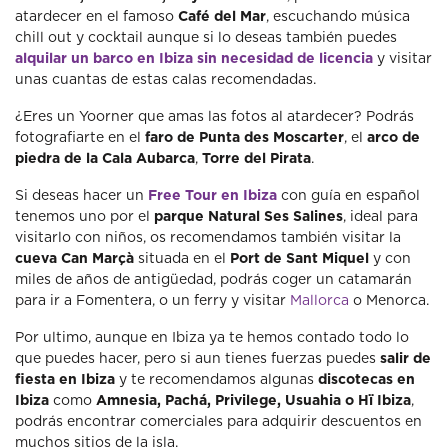
atardecer en el famoso
Café del Mar
, escuchando música
chill out y cocktail aunque si lo deseas también puedes
alquilar un barco en Ibiza sin necesidad de licencia
y visitar
unas cuantas de estas calas recomendadas.
¿Eres un Yoorner que amas las fotos al atardecer? Podrás
fotografiarte en el
faro de Punta des Moscarter
, el
arco de
piedra de la Cala Aubarca
,
Torre del Pirata
.
Si deseas hacer un
Free Tour en Ibiza
con guía en español
tenemos uno por el
parque Natural Ses Salines
, ideal para
visitarlo con niños, os recomendamos también visitar la
cueva Can Marçà
situada en el
Port de Sant Miquel
y con
miles de años de antigüedad, podrás coger un catamarán
para ir a Fomentera, o un ferry y visitar
Mallorca
o Menorca.
Por ultimo, aunque en Ibiza ya te hemos contado todo lo
que puedes hacer, pero si aun tienes fuerzas puedes
salir de
fiesta en Ibiza
y te recomendamos algunas
discotecas en
Ibiza
como
Amnesia, Pachá, Privilege, Usuahia o Hï Ibiza
,
podrás encontrar comerciales para adquirir descuentos en
muchos sitios de la isla.