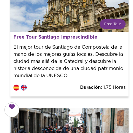
Free Tour
¿Qué es un FREE TOUR?
Free Tour Santiago Imprescindible
Tendencia mundial en rutas turísticas. Reserva sin coste
con un guía profesional. ¡El precio es libre! Por lo que al
El mejor tour de Santiago de Compostela de la
finalizar la experiencia tú le pones el precio.
mano de los mejores guías locales. Descubre la
ciudad más allá de la Catedral y descubre la
historia desconocida de una ciudad patrimonio
mundial de la UNESCO.
Duración:
1.75 Horas