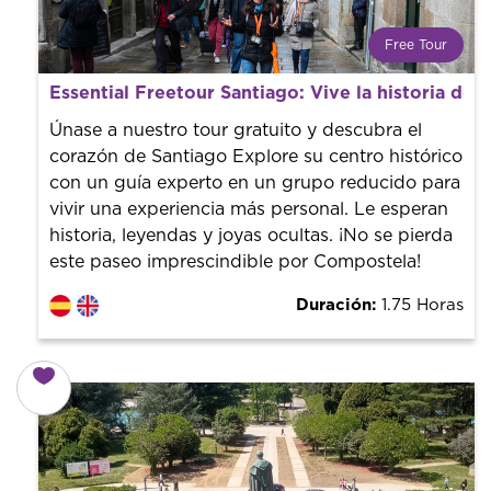
Free Tour
¿Qué es un FREE TOUR?
Essential Freetour Santiago: Vive la historia de l
Tendencia mundial en rutas turísticas. Reserva sin coste
con un guía profesional. ¡El precio es libre! Por lo que al
Únase a nuestro tour gratuito y descubra el
finalizar la experiencia tú le pones el precio.
corazón de Santiago Explore su centro histórico
con un guía experto en un grupo reducido para
vivir una experiencia más personal. Le esperan
historia, leyendas y joyas ocultas. ¡No se pierda
este paseo imprescindible por Compostela!
Duración:
1.75 Horas