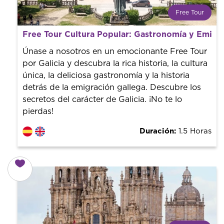
Free Tour
¿Qué es un FREE TOUR?
Free Tour Cultura Popular: Gastronomía y Emigr
Tendencia mundial en rutas turísticas. Reserva sin coste
con un guía profesional. ¡El precio es libre! Por lo que al
Únase a nosotros en un emocionante Free Tour
finalizar la experiencia tú le pones el precio.
por Galicia y descubra la rica historia, la cultura
única, la deliciosa gastronomía y la historia
detrás de la emigración gallega. Descubre los
secretos del carácter de Galicia. ¡No te lo
pierdas!
Duración:
1.5 Horas