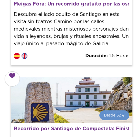
¿Qué es un FREE TOUR?
Meigas Fóra: Un recorrido gratuito por las oscur
Tendencia mundial en rutas turísticas. Reserva sin coste
con un guía profesional. ¡El precio es libre! Por lo que al
Descubra el lado oculto de Santiago en esta
finalizar la experiencia tú le pones el precio.
visita sin teatros Camine por las calles
medievales mientras misteriosos personajes dan
vida a leyendas, brujas y rituales ancestrales. Un
viaje único al pasado mágico de Galicia
Duración:
1.5 Horas
Desde 52 €
Desde 52 €
por persona.
Recorrido por Santiago de Compostela: Finisterr
¡Reserva con nosotros! Colaboramos con los mejores