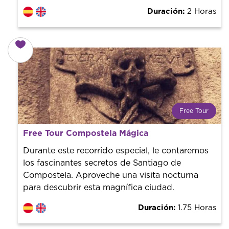
Duración:
2 Horas
Free Tour
¿Qué es un FREE TOUR?
Free Tour Compostela Mágica
Tendencia mundial en rutas turísticas. Reserva sin coste
con un guía profesional. ¡El precio es libre! Por lo que al
Durante este recorrido especial, le contaremos
finalizar la experiencia tú le pones el precio.
los fascinantes secretos de Santiago de
Compostela. Aproveche una visita nocturna
para descubrir esta magnífica ciudad.
Duración:
1.75 Horas