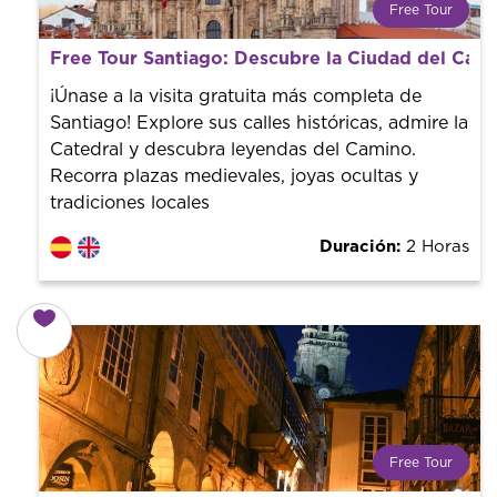
Free Tour
¿Qué es un FREE TOUR?
Free Tour Santiago: Descubre la Ciudad del Cam
Tendencia mundial en rutas turísticas. Reserva sin coste
con un guía profesional. ¡El precio es libre! Por lo que al
¡Únase a la visita gratuita más completa de
finalizar la experiencia tú le pones el precio.
Santiago! Explore sus calles históricas, admire la
Catedral y descubra leyendas del Camino.
Recorra plazas medievales, joyas ocultas y
tradiciones locales
Duración:
2 Horas
Free Tour