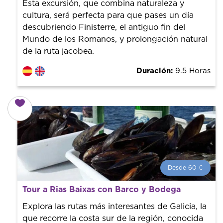
guías de la ciudad para tener el mejor precio y servicio.
Esta excursión, que combina naturaleza y
cultura, será perfecta para que pases un día
descubriendo Finisterre, el antiguo fin del
Mundo de los Romanos, y prolongación natural
de la ruta jacobea.
Duración:
9.5 Horas
Desde 60 €
Desde 60 €
por persona.
Tour a Rias Baixas con Barco y Bodega
¡Reserva con nosotros! Colaboramos con los mejores
guías de la ciudad para tener el mejor precio y servicio.
Explora las rutas más interesantes de Galicia, la
que recorre la costa sur de la región, conocida