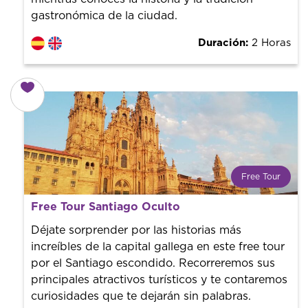
gastronómica de la ciudad.
Duración:
2 Horas
Free Tour
¿Qué es un FREE TOUR?
Free Tour Santiago Oculto
Tendencia mundial en rutas turísticas. Reserva sin coste
con un guía profesional. ¡El precio es libre! Por lo que al
Déjate sorprender por las historias más
finalizar la experiencia tú le pones el precio.
increíbles de la capital gallega en este free tour
por el Santiago escondido. Recorreremos sus
principales atractivos turísticos y te contaremos
curiosidades que te dejarán sin palabras.