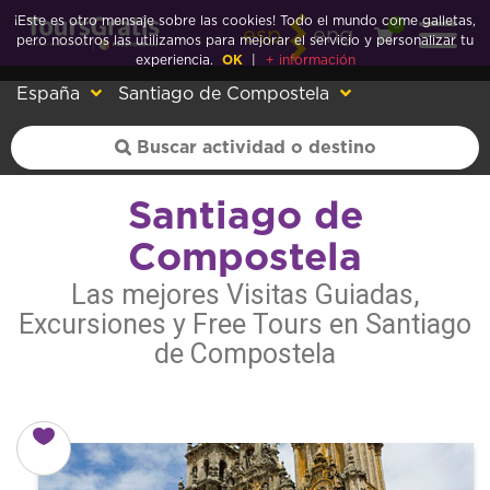
¡Este es otro mensaje sobre las cookies! Todo el mundo come galletas,
0
esp
eng
pero nosotros las utilizamos para mejorar el servicio y personalizar tu
experiencia.
OK
|
+ información
España
Santiago de Compostela
Santiago de
Compostela
Las mejores Visitas Guiadas,
Excursiones y Free Tours en Santiago
de Compostela