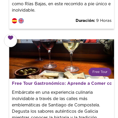
como Rías Bajas, en este recorrido a pie único e
inolvidable.
Duración:
9 Horas
Free Tour
¿Qué es un FREE TOUR?
Free Tour Gastronómico: Aprende a Comer como
Tendencia mundial en rutas turísticas. Reserva sin coste
con un guía profesional. ¡El precio es libre! Por lo que al
Embárcate en una experiencia culinaria
finalizar la experiencia tú le pones el precio.
inolvidable a través de las calles más
emblemáticas de Santiago de Compostela.
Degusta los sabores auténticos de Galicia
mientras conoces la historia y la tradición