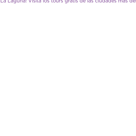
 La Laguna! Visita los tours gratis de las ciudades más 