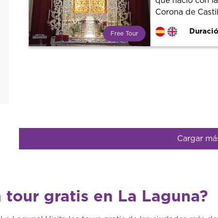
que nació con la
Corona de Castil
Duració
Free Tour
¿Qué es un FREE TOUR?
Tendencia mundial en rutas
turísticas. Reserva sin coste con
un guía profesional. ¡El precio es
libre! Por lo que al finalizar la
experiencia tú le pones el precio.
Cargar má
 tour gratis en La Laguna?