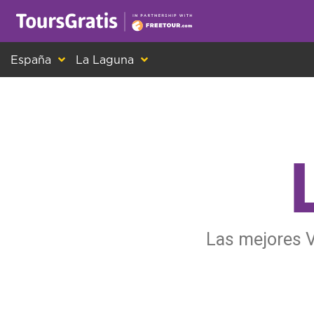
¡Este es otro mensaje sobre las cookies! Todo el m
España
La Laguna
Las mejores V