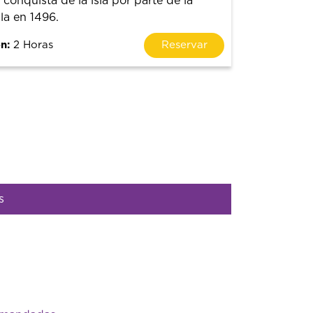
 conquista de la isla por parte de la
la en 1496.
n:
2 Horas
Reservar
s