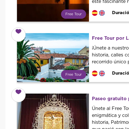
este fascinante r
Duració
Free Tour
¿Qué es un FREE TOUR?
Tendencia mundial en rutas
turísticas. Reserva sin coste con
Free Tour por L
un guía profesional. ¡El precio es
libre! Por lo que al finalizar la
¡Únete a nuestro
experiencia tú le pones el precio.
historia, calles 
recorrido único p
Duració
Free Tour
¿Qué es un FREE TOUR?
Tendencia mundial en rutas
turísticas. Reserva sin coste con
Paseo gratuito 
un guía profesional. ¡El precio es
libre! Por lo que al finalizar la
Únete al Free T
experiencia tú le pones el precio.
enigmática y co
historia, Patri