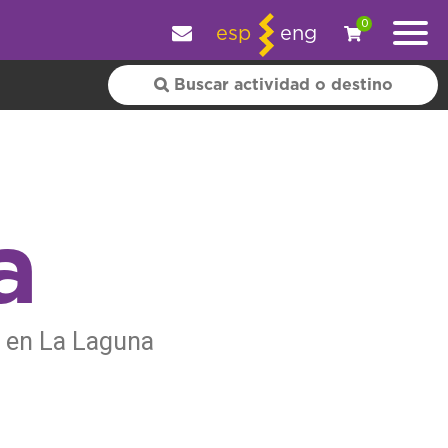
y personalizar tu experiencia.
OK
|
+ información
0
esp
eng
a
s en La Laguna