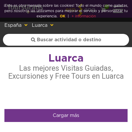
¡Este es otro mensaje sobre las cookies! Todo el mundo come galletas,
0
esp
eng
pero nosotros las utilizamos para mejorar el servicio y personalizar tu
experiencia.
OK
|
+ información
España
Luarca
Luarca
Las mejores Visitas Guiadas,
Excursiones y Free Tours en Luarca
Cargar más