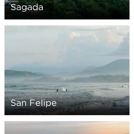
Sagada
0
1 tour
San Felipe
0
1 tour