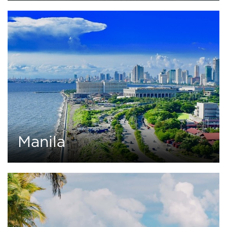
0
1 tour
Manila
0
19 tours