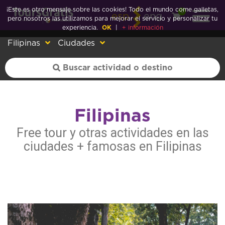
¡Este es otro mensaje sobre las cookies! Todo el mundo come galletas,
0
esp
eng
pero nosotros las utilizamos para mejorar el servicio y personalizar tu
experiencia.
OK
|
+ información
Filipinas
Ciudades
Filipinas
Free tour y otras actividades en las
ciudades + famosas en Filipinas