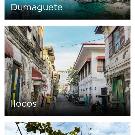
Dumaguete
0
2 tours
Ilocos
0
1 tour