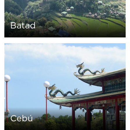
Batad
0
2 tours
Cebú