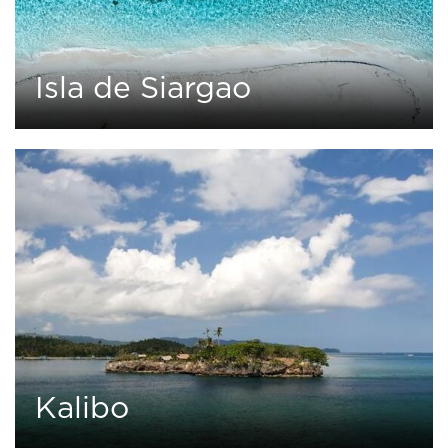
Isla de Siargao
0
2 tours
Kalibo