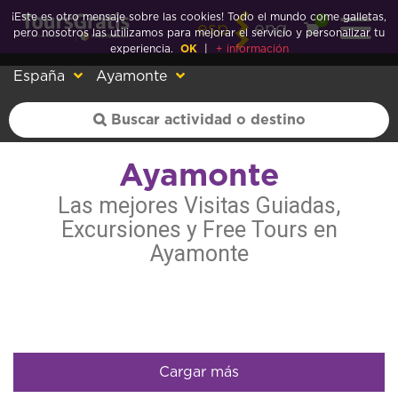
¡Este es otro mensaje sobre las cookies! Todo el mundo come galletas,
0
esp
eng
pero nosotros las utilizamos para mejorar el servicio y personalizar tu
experiencia.
OK
|
+ información
España
Ayamonte
Ayamonte
Las mejores Visitas Guiadas,
Excursiones y Free Tours en
Ayamonte
Cargar más