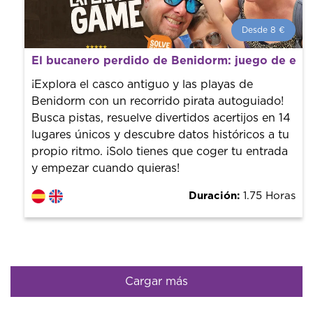
Desde 8 €
Desde 8 €
por persona.
El bucanero perdido de Benidorm: juego de expl
¡Reserva con nosotros! Colaboramos con los mejores
guías de la ciudad para tener el mejor precio y servicio.
¡Explora el casco antiguo y las playas de
Benidorm con un recorrido pirata autoguiado!
Busca pistas, resuelve divertidos acertijos en 14
lugares únicos y descubre datos históricos a tu
propio ritmo. ¡Solo tienes que coger tu entrada
y empezar cuando quieras!
Duración:
1.75 Horas
Cargar más