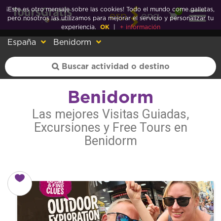
¡Este es otro mensaje sobre las cookies! Todo el mundo come galletas,
0
esp
eng
pero nosotros las utilizamos para mejorar el servicio y personalizar tu
experiencia.
OK
|
+ información
España
Benidorm
Benidorm
Las mejores Visitas Guiadas,
Excursiones y Free Tours en
Benidorm