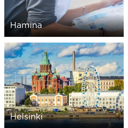
Hamina
0
0 tour
Helsinki