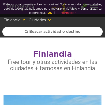
¡Este es otro mensaje sobre las cookies! Todo el mundo come galletas,
0
esp
eng
pero nosotros las utilizamos para mejorar el servicio y personalizar tu
experiencia.
OK
|
+ información
Finlandia
Ciudades
Finlandia
Free tour y otras actividades en las
ciudades + famosas en Finlandia