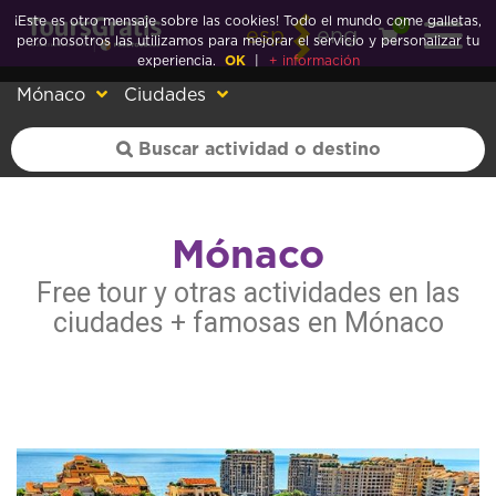
¡Este es otro mensaje sobre las cookies! Todo el mundo come galletas,
0
esp
eng
pero nosotros las utilizamos para mejorar el servicio y personalizar tu
experiencia.
OK
|
+ información
Mónaco
Ciudades
Mónaco
Free tour y otras actividades en las
ciudades + famosas en Mónaco