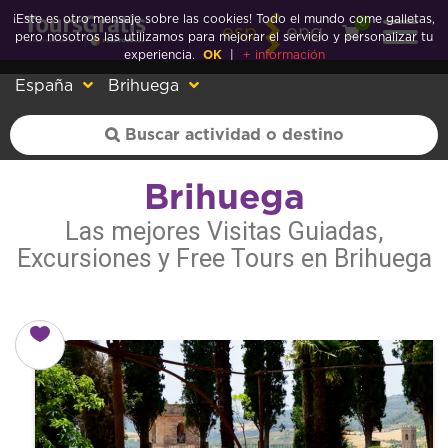
¡Este es otro mensaje sobre las cookies! Todo el mundo come galletas,
0
esp
eng
pero nosotros las utilizamos para mejorar el servicio y personalizar tu
experiencia.
OK
|
+ información
España
Brihuega
Brihuega
Las mejores Visitas Guiadas,
Excursiones y Free Tours en Brihuega