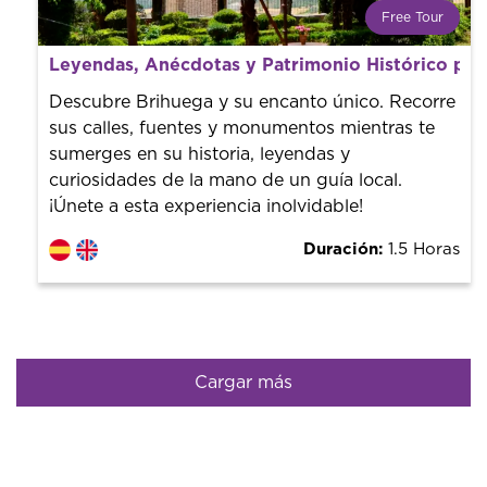
Free Tour
¿Qué es un FREE TOUR?
Leyendas, Anécdotas y Patrimonio Histórico por
Tendencia mundial en rutas turísticas. Reserva sin coste
con un guía profesional. ¡El precio es libre! Por lo que al
Descubre Brihuega y su encanto único. Recorre
finalizar la experiencia tú le pones el precio.
sus calles, fuentes y monumentos mientras te
sumerges en su historia, leyendas y
curiosidades de la mano de un guía local.
¡Únete a esta experiencia inolvidable!
Duración:
1.5 Horas
Cargar más