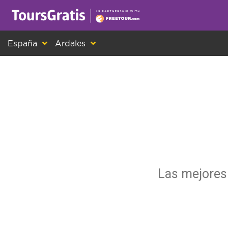
¡Este es otro mensaje sobre las cookies! Todo el m
España
Ardales
Las mejores 