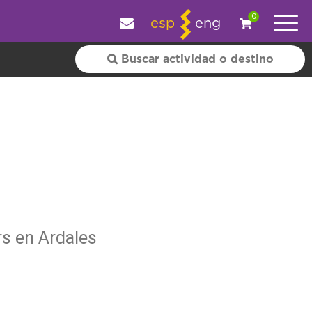
y personalizar tu experiencia.
OK
|
+ información
0
esp
eng
rs en Ardales