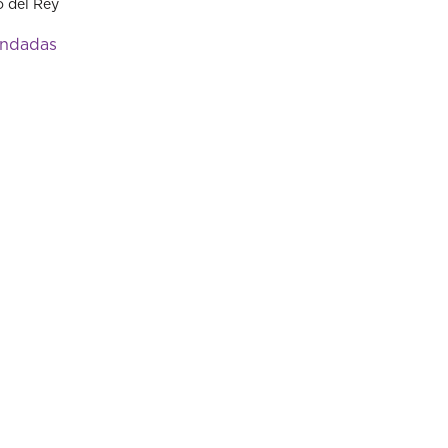
o del Rey
mandadas