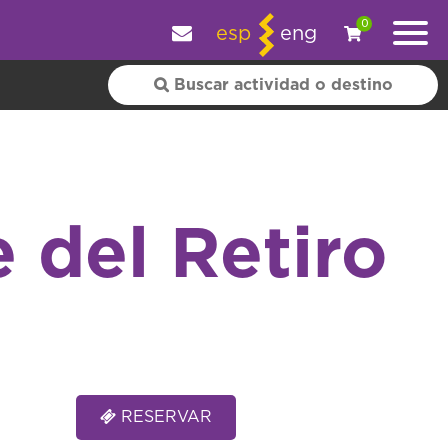
y personalizar tu experiencia.
OK
|
+ información
0
esp
eng
e del Retiro
RESERVAR