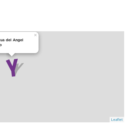
×
tua del Angel
o
Leaflet