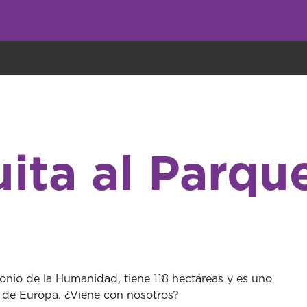
undo come galletas, pero nosotros las utilizamos para mejorar el servicio 
uita al Parqu
onio de la Humanidad, tiene 118 hectáreas y es uno
s de Europa. ¿Viene con nosotros?