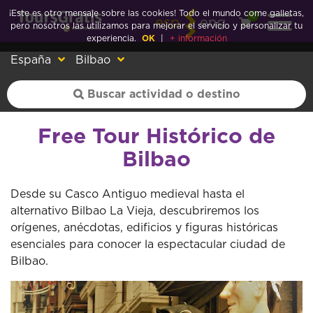
¡Este es otro mensaje sobre las cookies! Todo el mundo come galletas,
0
esp
eng
pero nosotros las utilizamos para mejorar el servicio y personalizar tu
experiencia.
OK
|
+ información
España
Bilbao
Free Tour Histórico de
Bilbao
Desde su Casco Antiguo medieval hasta el
alternativo Bilbao La Vieja, descubriremos los
orígenes, anécdotas, edificios y figuras históricas
esenciales para conocer la espectacular ciudad de
Bilbao.