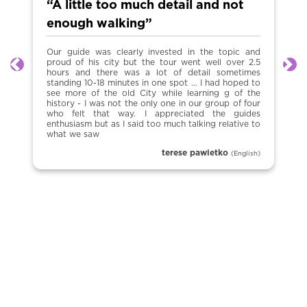
little too much detail and not
“Insop
ough walking”
se pag
guide was clearly invested in the topic and
Bueno pe
d of his city but the tour went well over 2.5
tour dej
Anterior
Sig
s and there was a lot of detail sometimes
estaba m
ding 10-18 minutes in one spot … I had hoped to
hora ? Mu
more of the old City while learning g of the
un poco i
ory - I was not the only one in our group of four
tour
 felt that way. I appreciated the guides
usiasm but as I said too much talking relative to
 we saw
terese pawletko
(English)