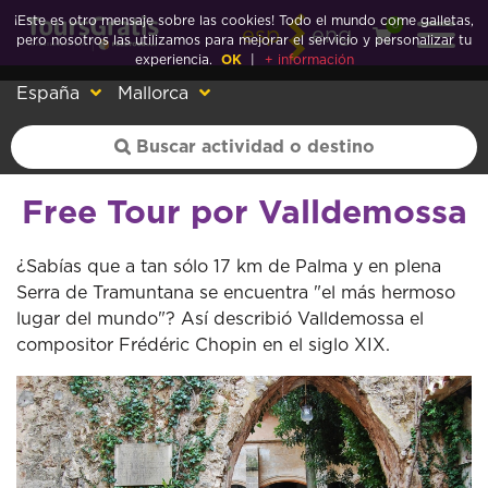
¡Este es otro mensaje sobre las cookies! Todo el mundo come galletas,
0
esp
eng
pero nosotros las utilizamos para mejorar el servicio y personalizar tu
experiencia.
OK
|
+ información
España
Mallorca
Free Tour por Valldemossa
¿Sabías que a tan sólo 17 km de Palma y en plena
Serra de Tramuntana se encuentra "el más hermoso
lugar del mundo"? Así describió Valldemossa el
compositor Frédéric Chopin en el siglo XIX.