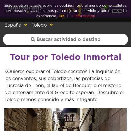
¡Este es otro mensaje sobre las cookies! Todo el mundo come galletas,
0
esp
eng
pero nosotros las utilizamos para mejorar el servicio y personalizar tu
experiencia.
OK
|
+ información
España
Toledo
Tour por Toledo Inmortal
¿Quieres explorar el Toledo secreto? La Inquisición,
los conventos, sus cobertizos, las profecías de
Lucrecia de León, el laurel de Bécquer o el misterio
del enterramiento del Greco te esperan. Descubre el
Toledo menos conocido y más intrigante.