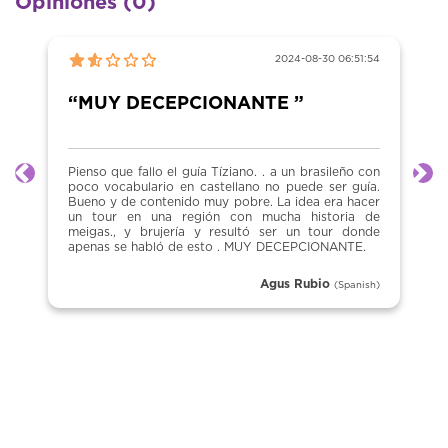
Opiniones (0)
2024-08-30 06:51:54
“MUY DECEPCIONANTE ”
Pienso que fallo el guía Tíziano. . a un brasileño con
Anterior
Sig
poco vocabulario en castellano no puede ser guía.
Bueno y de contenido muy pobre. La idea era hacer
un tour en una región con mucha historia de
meigas., y brujería y resultó ser un tour donde
apenas se habló de esto . MUY DECEPCIONANTE.
Agus Rubio
(Spanish)