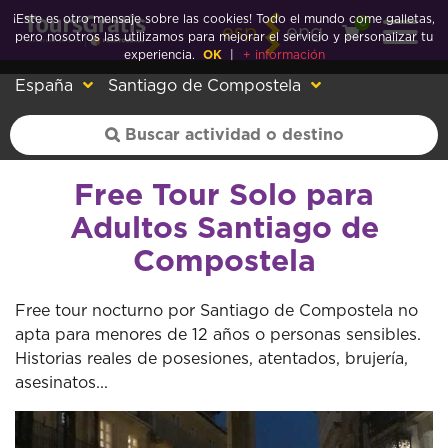
¡Este es otro mensaje sobre las cookies! Todo el mundo come galletas,
0
esp
eng
pero nosotros las utilizamos para mejorar el servicio y personalizar tu
experiencia.
OK
|
+ información
España
Santiago de Compostela
Free Tour Solo para
Adultos Santiago de
Compostela
Free tour nocturno por Santiago de Compostela no
apta para menores de 12 años o personas sensibles.
Historias reales de posesiones, atentados, brujería,
asesinatos...