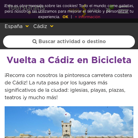
¡Este es otro mensaje sobre las cookies! Todo el mundo come galletas,
0
esp
eng
pero nosotros las utilizamos para mejorar el servicio y personalizar tu
experiencia.
OK
|
+ información
España
Cádiz
Vuelta a Cádiz en Bicicleta
¡Recorra con nosotros la pintoresca carretera costera
de Cádiz! La ruta pasa por los lugares más
significativos de la ciudad: iglesias, playas, plazas,
teatros ¡y mucho más!