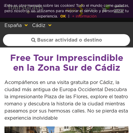
¡Este es otro mensaje sobre las cookies! Todo el mundo come galletas,
0
esp
eng
pero nosotros las utilizamos para mejorar el servicio y personalizar tu
experiencia.
OK
|
+ información
España
Cádiz
Free Tour Imprescindible
en la Zona Sur de Cádiz
Acompáñenos en una visita gratuita por Cádiz, la
ciudad más antigua de Europa Occidental Descubra
la impresionante Plaza de las Flores, explore el teatro
romano y descubra la historia de la ciudad mientras
paseamos por sus hermosas calles. No se pierda esta
experiencia inolvidable