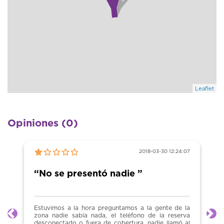
Leaflet
Opiniones (0)
2018-03-30 12:24:07
“No se presentó nadie ”
Estuvimos a la hora preguntamos a la gente de la
zona nadie sabía nada, el teléfono de la reserva
Anterior
Sig
desconectado o fuera de cobertura, nadie llamó al