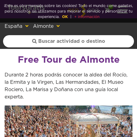
¡Este es otro mensaje sobre las cookies! Todo el mundo come galletas,
0
esp
eng
pero nosotros las utilizamos para mejorar el servicio y personalizar tu
experiencia.
OK
|
+ información
España
Almonte
Free Tour de Almonte
Durante 2 horas podrás conocer la aldea del Rocío,
la Ermita y la Virgen, Las Hermandades, El Museo
Rociero, La Marisa y Doñana con una guía local
experta.