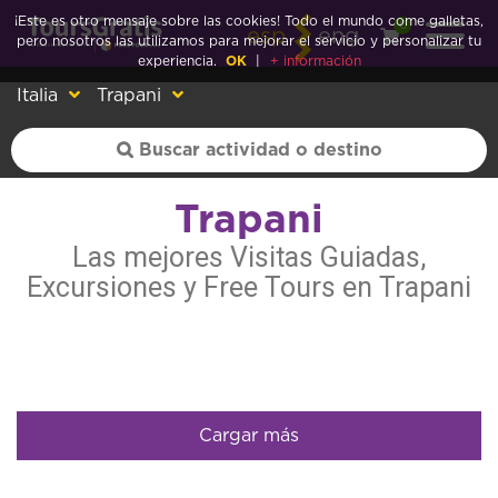
¡Este es otro mensaje sobre las cookies! Todo el mundo come galletas,
0
esp
eng
pero nosotros las utilizamos para mejorar el servicio y personalizar tu
experiencia.
OK
|
+ información
Italia
Trapani
Trapani
Las mejores Visitas Guiadas,
Excursiones y Free Tours en Trapani
Cargar más