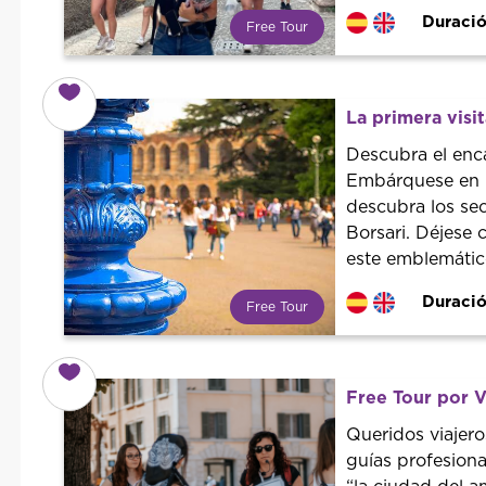
Duració
Free Tour
¿Qué es un FREE TOUR?
Tendencia mundial en rutas
turísticas. Reserva sin coste con
La primera visi
un guía profesional. ¡El precio es
libre! Por lo que al finalizar la
Descubra el enc
experiencia tú le pones el precio.
Embárquese en u
descubra los sec
Borsari. Déjese 
este emblemático
Duració
Free Tour
¿Qué es un FREE TOUR?
Tendencia mundial en rutas
turísticas. Reserva sin coste con
Free Tour por 
un guía profesional. ¡El precio es
libre! Por lo que al finalizar la
Queridos viajero
experiencia tú le pones el precio.
guías profesion