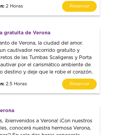
n:
2 Horas
Reservar
ta gratuita de Verona
anto de Verona, la ciudad del amor.
n cautivador recorrido gratuito y
retos de las Tumbas Scaligeras y Porta
cautivar por el carismático ambiente de
 destino y deje que le robe el corazón.
n:
2.5 Horas
Reservar
Verona
s, ¡bienvenidos a Verona! ¡Con nuestros
ales, conocerá nuestra hermosa Verona,