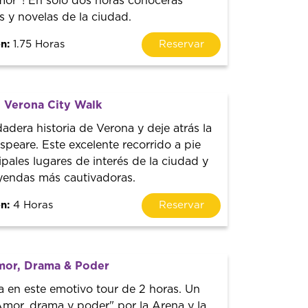
mor”! En solo dos horas conocerás
s y novelas de la ciudad.
n:
1.75 Horas
Reservar
 Verona City Walk
adera historia de Verona y deje atrás la
speare. Este excelente recorrido a pie
ipales lugares de interés de la ciudad y
yendas más cautivadoras.
n:
4 Horas
Reservar
mor, Drama & Poder
 en este emotivo tour de 2 horas. Un
Amor, drama y poder" por la Arena y la