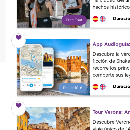
“la ciudad del a
hechos histórico
Duració
Free Tour
¿Qué es un FREE TOUR?
Tendencia mundial en rutas
turísticas. Reserva sin coste con
App Audioguía:
un guía profesional. ¡El precio es
libre! Por lo que al finalizar la
Descubra la verd
experiencia tú le pones el precio.
ficción de Shake
recorre los princ
comparte sus le
Duració
Desde 10 €
Desde 10 €
por persona.
¡Reserva con nosotros!
Colaboramos con los mejores
Tour Verona: A
guías de la ciudad para tener el
mejor precio y servicio.
Descubre Verona
viaje único de "