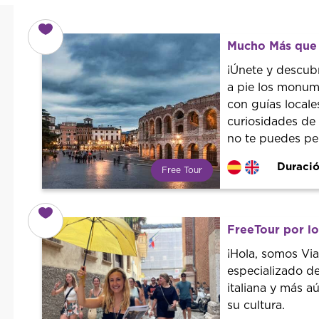
Mucho Más que 
¡Únete y descub
a pie los monum
con guías locale
curiosidades de 
no te puedes pe
Duració
Free Tour
¿Qué es un FREE TOUR?
Tendencia mundial en rutas
turísticas. Reserva sin coste con
FreeTour por l
un guía profesional. ¡El precio es
libre! Por lo que al finalizar la
¡Hola, somos Vi
experiencia tú le pones el precio.
especializado de
italiana y más a
su cultura.