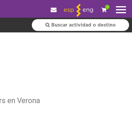
y personalizar tu experiencia.
OK
|
+ información
0
esp
eng
rs en Verona