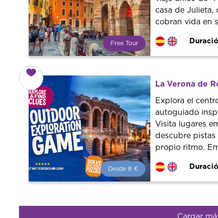
casa de Julieta, 
cobran vida en 
Duració
Free Tour
¿Qué es un FREE TOUR?
Tendencia mundial en rutas
turísticas. Reserva sin coste con
La Verona de Ro
un guía profesional. ¡El precio es
libre! Por lo que al finalizar la
Explora el centr
experiencia tú le pones el precio.
autoguiado inspi
Visita lugares e
descubre pistas o
propio ritmo. E
Duració
Desde 8 €
Desde 8 €
por persona.
¡Reserva con nosotros!
Colaboramos con los mejores
guías de la ciudad para tener el
Cargar má