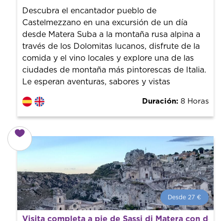
guías de la ciudad para tener el mejor precio y servicio.
Descubra el encantador pueblo de
Castelmezzano en una excursión de un día
desde Matera Suba a la montaña rusa alpina a
través de los Dolomitas lucanos, disfrute de la
comida y el vino locales y explore una de las
ciudades de montaña más pintorescas de Italia.
Le esperan aventuras, sabores y vistas
Duración:
8 Horas
Desde 27 €
Desde 27 €
por persona.
Visita completa a pie de Sassi di Matera con deg