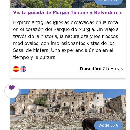
Desde 25 €
Desde 25 €
por persona.
Visita guiada de Murgia Timone y Belvedere con 
¡Reserva con nosotros! Colaboramos con los mejores
guías de la ciudad para tener el mejor precio y servicio.
Explore antiguas iglesias excavadas en la roca
en el corazón del Parque de Murgia. Un viaje a
través de la historia, la naturaleza y los frescos
medievales, con impresionantes vistas de los
Sassi de Matera. Una experiencia única en el
tiempo y la cultura
Duración:
2.5 Horas
Desde 85 €