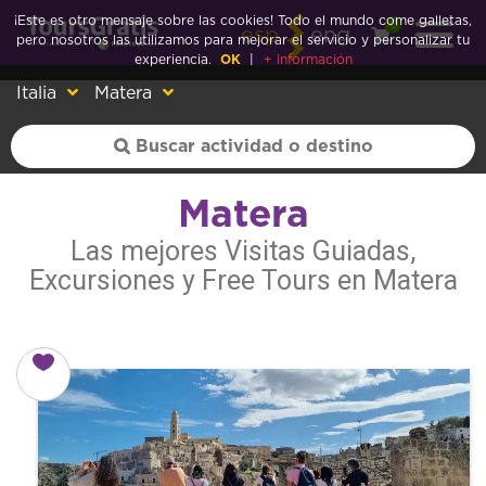
¡Este es otro mensaje sobre las cookies! Todo el mundo come galletas,
0
esp
eng
pero nosotros las utilizamos para mejorar el servicio y personalizar tu
experiencia.
OK
|
+ información
Italia
Matera
Matera
Las mejores Visitas Guiadas,
Excursiones y Free Tours en Matera