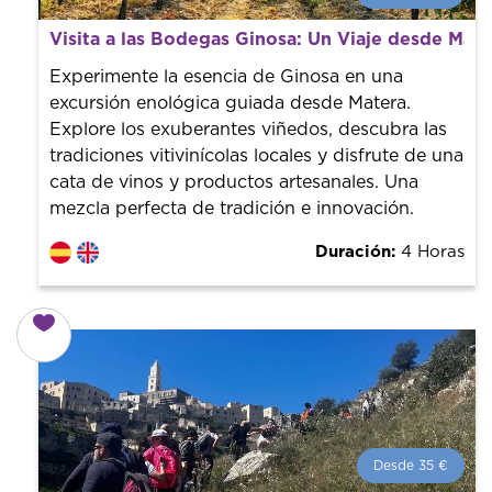
Desde 95 €
por persona.
Visita a las Bodegas Ginosa: Un Viaje desde Mate
¡Reserva con nosotros! Colaboramos con los mejores
guías de la ciudad para tener el mejor precio y servicio.
Experimente la esencia de Ginosa en una
excursión enológica guiada desde Matera.
Explore los exuberantes viñedos, descubra las
tradiciones vitivinícolas locales y disfrute de una
cata de vinos y productos artesanales. Una
mezcla perfecta de tradición e innovación.
Duración:
4 Horas
Desde 35 €