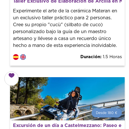
Taller Exclusivo de Elaboración de Arcilla en Mat
¡Reserva con nosotros! Colaboramos con los mejores
guías de la ciudad para tener el mejor precio y servicio.
Experimente el arte de la cerámica Materan en
un exclusivo taller práctico para 2 personas.
Cree su propio "cucù" (silbato de cuco)
personalizado bajo la guía de un maestro
artesano y llévese a casa un recuerdo único
hecho a mano de esta experiencia inolvidable.
Duración:
1.5 Horas
Desde 180 €
Desde 180 €
por persona.
Excursión de un día a Castelmezzano: Paseo en 
¡Reserva con nosotros! Colaboramos con los mejores