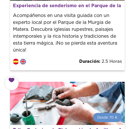
Desde 35 €
por persona.
Experiencia de senderismo en el Parque de la M
¡Reserva con nosotros! Colaboramos con los mejores
guías de la ciudad para tener el mejor precio y servicio.
Acompáñenos en una visita guiada con un
experto local por el Parque de la Murgia de
Matera. Descubra iglesias rupestres, paisajes
intemporales y la rica historia y tradiciones de
esta tierra mágica. ¡No se pierda esta aventura
única!
Duración:
2.5 Horas
Desde 70 €
Desde 70 €
por persona.