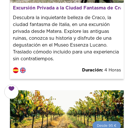
Desde 85 €
por persona.
Excursión Privada a la Ciudad Fantasma de Crac
¡Reserva con nosotros! Colaboramos con los mejores
guías de la ciudad para tener el mejor precio y servicio.
Descubra la inquietante belleza de Craco, la
ciudad fantasma de Italia, en una excursión
privada desde Matera. Explore las antiguas
ruinas, conozca su historia y disfrute de una
degustación en el Museo Essenza Lucano.
Traslado cómodo incluido para una experiencia
sin contratiempos.
Duración:
4 Horas
Desde 95 €