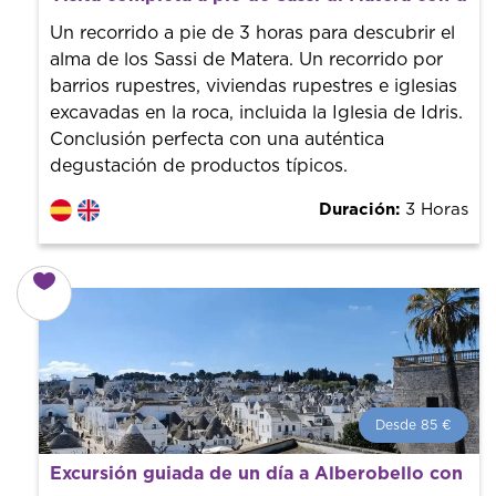
¡Reserva con nosotros! Colaboramos con los mejores
guías de la ciudad para tener el mejor precio y servicio.
Un recorrido a pie de 3 horas para descubrir el
alma de los Sassi de Matera. Un recorrido por
barrios rupestres, viviendas rupestres e iglesias
excavadas en la roca, incluida la Iglesia de Idris.
Conclusión perfecta con una auténtica
degustación de productos típicos.
Duración:
3 Horas
Desde 85 €
Desde 85 €
por persona.
Excursión guiada de un día a Alberobello con t
¡Reserva con nosotros! Colaboramos con los mejores