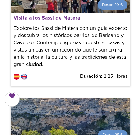
Desde 29 €
Desde 29 €
por persona.
Visita a los Sassi de Matera
¡Reserva con nosotros! Colaboramos con los mejores
guías de la ciudad para tener el mejor precio y servicio.
Explore los Sassi de Matera con un guía experto
y descubra los históricos barrios de Barisano y
Caveoso. Contemple iglesias rupestres, casas y
vistas únicas en un recorrido que le sumergirá
en la historia, la cultura y las tradiciones de esta
gran ciudad.
Duración:
2.25 Horas