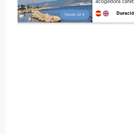
acogedora cafeter
Duració
Desde 32 €
Desde 32 €
por persona.
¡Reserva con nosotros!
Colaboramos con los mejores
guías de la ciudad para tener el
mejor precio y servicio.