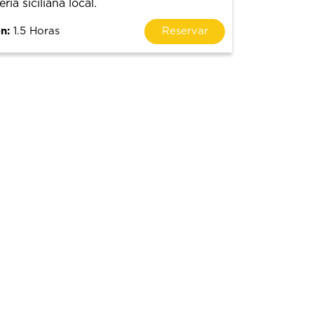
ía siciliana local.
n:
1.5 Horas
Reservar