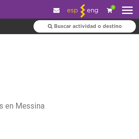
y personalizar tu experiencia.
OK
|
+ información
0
esp
eng
rs en Messina