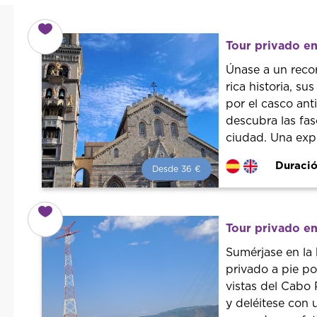
Tour privado en
Únase a un reco
rica historia, su
por el casco an
descubra las fas
ciudad. Una exp
Duració
Desde 36 €
Desde 36 €
por persona.
¡Reserva con nosotros!
Colaboramos con los mejores
Tour privado en
guías de la ciudad para tener el
mejor precio y servicio.
Sumérjase en la 
privado a pie po
vistas del Cabo 
y deléitese con 