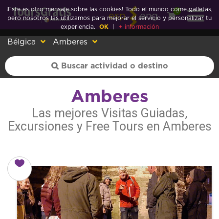
¡Este es otro mensaje sobre las cookies! Todo el mundo come galletas,
0
esp
eng
pero nosotros las utilizamos para mejorar el servicio y personalizar tu
experiencia.
OK
|
+ información
Bélgica
Amberes
Amberes
Las mejores Visitas Guiadas,
Excursiones y Free Tours en Amberes