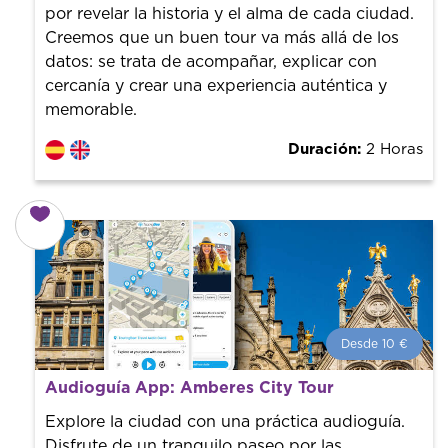
por revelar la historia y el alma de cada ciudad.
Creemos que un buen tour va más allá de los
datos: se trata de acompañar, explicar con
cercanía y crear una experiencia auténtica y
memorable.
Duración:
2 Horas
Desde 10 €
Desde 10 €
por persona.
Audioguía App: Amberes City Tour
¡Reserva con nosotros! Colaboramos con los mejores
guías de la ciudad para tener el mejor precio y servicio.
Explore la ciudad con una práctica audioguía.
Disfrute de un tranquilo paseo por las