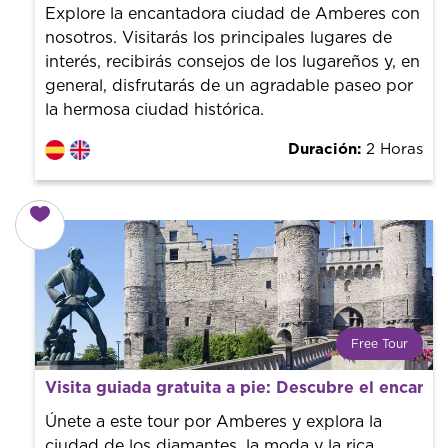
con un guía profesional. ¡El precio es libre! Por lo que al
Explore la encantadora ciudad de Amberes con
finalizar la experiencia tú le pones el precio.
nosotros. Visitarás los principales lugares de
interés, recibirás consejos de los lugareños y, en
general, disfrutarás de un agradable paseo por
la hermosa ciudad histórica.
Duración:
2 Horas
Free Tour
¿Qué es un FREE TOUR?
Visita guiada gratuita a pie: Descubre el encan
Tendencia mundial en rutas turísticas. Reserva sin coste
con un guía profesional. ¡El precio es libre! Por lo que al
Únete a este tour por Amberes y explora la
finalizar la experiencia tú le pones el precio.
ciudad de los diamantes, la moda y la rica