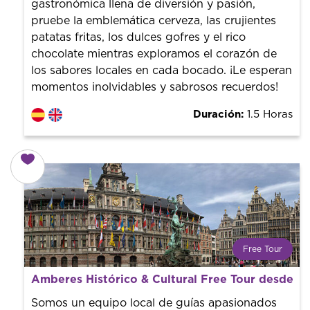
gastronómica llena de diversión y pasión,
pruebe la emblemática cerveza, las crujientes
patatas fritas, los dulces gofres y el rico
chocolate mientras exploramos el corazón de
los sabores locales en cada bocado. ¡Le esperan
momentos inolvidables y sabrosos recuerdos!
Duración:
1.5 Horas
Free Tour
¿Qué es un FREE TOUR?
Amberes Histórico & Cultural Free Tour desde G
Tendencia mundial en rutas turísticas. Reserva sin coste
con un guía profesional. ¡El precio es libre! Por lo que al
Somos un equipo local de guías apasionados
finalizar la experiencia tú le pones el precio.