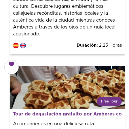
cultura. Descubre lugares emblemáticos,
callejuelas recónditas, historias locales y la
auténtica vida de la ciudad mientras conoces
Amberes a través de los ojos de un guía local
apasionado.
Duración:
2.25 Horas
Free Tour
¿Qué es un FREE TOUR?
Tour de degustación gratuito por Amberes con pa
Tendencia mundial en rutas turísticas. Reserva sin coste
con un guía profesional. ¡El precio es libre! Por lo que al
Acompáñenos en una deliciosa ruta
finalizar la experiencia tú le pones el precio.