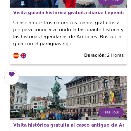
Free Tour
¿Qué es un FREE TOUR?
Visita guiada histórica gratuita diaria: Leyenda
Tendencia mundial en rutas turísticas. Reserva sin coste
con un guía profesional. ¡El precio es libre! Por lo que al
Únase a nuestros recorridos diarios gratuitos a
finalizar la experiencia tú le pones el precio.
pie para conocer a fondo la fascinante historia y
las historias legendarias de Amberes. Busque al
guía con el paraguas rojo.
Duración:
2 Horas
Free Tour
¿Qué es un FREE TOUR?
Visita histórica gratuita al casco antiguo de Amb
Tendencia mundial en rutas turísticas. Reserva sin coste