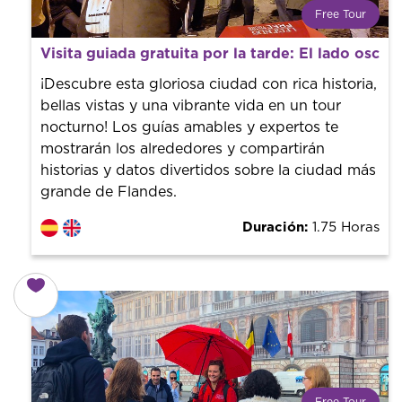
Free Tour
¿Qué es un FREE TOUR?
Visita guiada gratuita por la tarde: El lado osc
Tendencia mundial en rutas turísticas. Reserva sin coste
con un guía profesional. ¡El precio es libre! Por lo que al
¡Descubre esta gloriosa ciudad con rica historia,
finalizar la experiencia tú le pones el precio.
bellas vistas y una vibrante vida en un tour
nocturno! Los guías amables y expertos te
mostrarán los alrededores y compartirán
historias y datos divertidos sobre la ciudad más
grande de Flandes.
Duración:
1.75 Horas