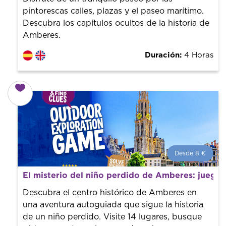
pintorescas calles, plazas y el paseo marítimo.
Descubra los capítulos ocultos de la historia de
Amberes.
Duración:
4 Horas
Desde 8 €
Desde 8 €
por persona.
El misterio del niño perdido de Amberes: juego
¡Reserva con nosotros! Colaboramos con los mejores
guías de la ciudad para tener el mejor precio y servicio.
Descubra el centro histórico de Amberes en
una aventura autoguiada que sigue la historia
de un niño perdido. Visite 14 lugares, busque