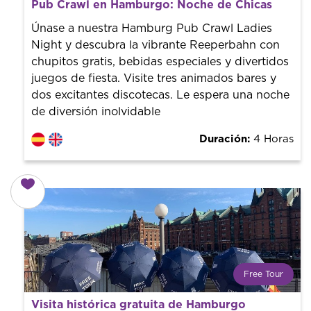
Desde 15 €
por persona.
Pub Crawl en Hamburgo: Noche de Chicas
¡Reserva con nosotros! Colaboramos con los mejores
guías de la ciudad para tener el mejor precio y servicio.
Únase a nuestra Hamburg Pub Crawl Ladies
Night y descubra la vibrante Reeperbahn con
chupitos gratis, bebidas especiales y divertidos
juegos de fiesta. Visite tres animados bares y
dos excitantes discotecas. Le espera una noche
de diversión inolvidable
Duración:
4 Horas
Free Tour
¿Qué es un FREE TOUR?
Visita histórica gratuita de Hamburgo