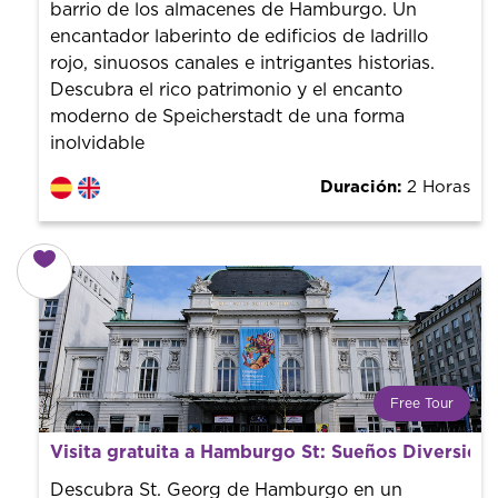
barrio de los almacenes de Hamburgo. Un
encantador laberinto de edificios de ladrillo
rojo, sinuosos canales e intrigantes historias.
Descubra el rico patrimonio y el encanto
moderno de Speicherstadt de una forma
inolvidable
Duración:
2 Horas
Free Tour
¿Qué es un FREE TOUR?
Visita gratuita a Hamburgo St: Sueños Diversidad
Tendencia mundial en rutas turísticas. Reserva sin coste
con un guía profesional. ¡El precio es libre! Por lo que al
Descubra St. Georg de Hamburgo en un