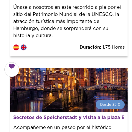
Tendencia mundial en rutas turísticas. Reserva sin coste
con un guía profesional. ¡El precio es libre! Por lo que al
Únase a nosotros en este recorrido a pie por el
finalizar la experiencia tú le pones el precio.
sitio del Patrimonio Mundial de la UNESCO, la
atracción turística más importante de
Hamburgo, donde se sorprenderá con su
historia y cultura.
Duración:
1.75 Horas
Desde 35 €
Desde 35 €
por persona.
Secretos de Speicherstadt y visita a la plaza Elb
¡Reserva con nosotros! Colaboramos con los mejores
guías de la ciudad para tener el mejor precio y servicio.
Acompáñeme en un paseo por el histórico