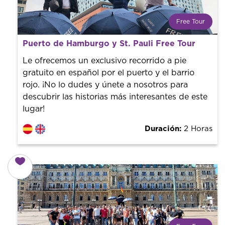
Free Tour
¿Qué es un FREE TOUR?
Puerto de Hamburgo y St. Pauli Free Tour
Tendencia mundial en rutas turísticas. Reserva sin coste
con un guía profesional. ¡El precio es libre! Por lo que al
Le ofrecemos un exclusivo recorrido a pie
finalizar la experiencia tú le pones el precio.
gratuito en español por el puerto y el barrio
rojo. ¡No lo dudes y únete a nosotros para
descubrir las historias más interesantes de este
lugar!
Duración:
2 Horas