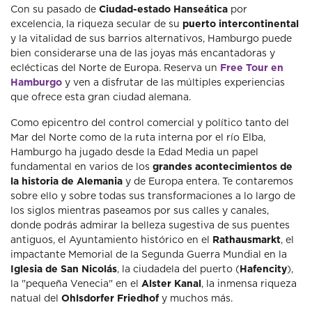
Con su pasado de
Ciudad-estado Hanseática
por
excelencia, la riqueza secular de su
puerto intercontinental
y la vitalidad de sus barrios alternativos, Hamburgo puede
bien considerarse una de las joyas más encantadoras y
eclécticas del Norte de Europa. Reserva un
Free Tour en
Hamburgo
y ven a disfrutar de las múltiples experiencias
que ofrece esta gran ciudad alemana.
Como epicentro del control comercial y político tanto del
Mar del Norte como de la ruta interna por el río Elba,
Hamburgo ha jugado desde la Edad Media un papel
fundamental en varios de los
grandes acontecimientos de
la historia de Alemania
y de Europa entera. Te contaremos
sobre ello y sobre todas sus transformaciones a lo largo de
los siglos mientras paseamos por sus calles y canales,
donde podrás admirar la belleza sugestiva de sus puentes
antiguos, el Ayuntamiento histórico en el
Rathausmarkt
, el
impactante Memorial de la Segunda Guerra Mundial en la
Iglesia de San Nicolás
, la ciudadela del puerto (
Hafencity
),
la "pequeña Venecia" en el
Alster Kanal
, la inmensa riqueza
natual del
Ohlsdorfer Friedhof
y muchos más.