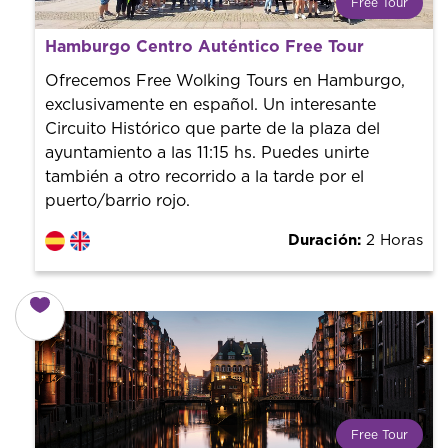
Free Tour
¿Qué es un FREE TOUR?
Hamburgo Centro Auténtico Free Tour
Tendencia mundial en rutas turísticas. Reserva sin coste
con un guía profesional. ¡El precio es libre! Por lo que al
Ofrecemos Free Wolking Tours en Hamburgo,
finalizar la experiencia tú le pones el precio.
exclusivamente en español. Un interesante
Circuito Histórico que parte de la plaza del
ayuntamiento a las 11:15 hs. Puedes unirte
también a otro recorrido a la tarde por el
puerto/barrio rojo.
Duración:
2 Horas
Free Tour