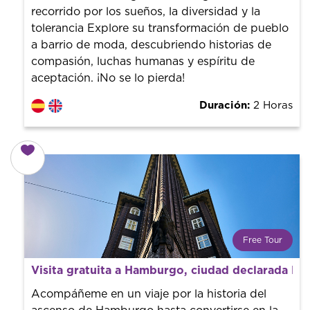
finalizar la experiencia tú le pones el precio.
recorrido por los sueños, la diversidad y la
tolerancia Explore su transformación de pueblo
a barrio de moda, descubriendo historias de
compasión, luchas humanas y espíritu de
aceptación. ¡No se lo pierda!
Duración:
2 Horas
Free Tour
¿Qué es un FREE TOUR?
Visita gratuita a Hamburgo, ciudad declarada P
Tendencia mundial en rutas turísticas. Reserva sin coste
con un guía profesional. ¡El precio es libre! Por lo que al
Acompáñeme en un viaje por la historia del
finalizar la experiencia tú le pones el precio.