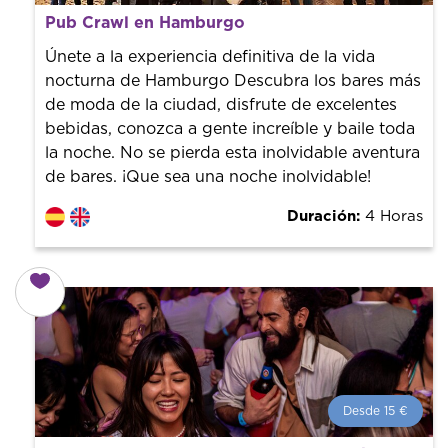
Desde 17 €
por persona.
Pub Crawl en Hamburgo
¡Reserva con nosotros! Colaboramos con los mejores
guías de la ciudad para tener el mejor precio y servicio.
Únete a la experiencia definitiva de la vida
nocturna de Hamburgo Descubra los bares más
de moda de la ciudad, disfrute de excelentes
bebidas, conozca a gente increíble y baile toda
la noche. No se pierda esta inolvidable aventura
de bares. ¡Que sea una noche inolvidable!
Duración:
4 Horas
Desde 15 €