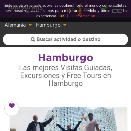
¡Este es otro mensaje sobre las cookies! Todo el mundo come galletas,
0
esp
eng
pero nosotros las utilizamos para mejorar el servicio y personalizar tu
experiencia.
OK
|
+ información
Alemania
Hamburgo
Hamburgo
Las mejores Visitas Guiadas,
Excursiones y Free Tours en
Hamburgo