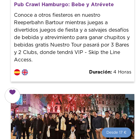
Desde 17 €
por persona.
Pub Crawl Hamburgo: Bebe y Atrévete
¡Reserva con nosotros! Colaboramos con los mejores
guías de la ciudad para tener el mejor precio y servicio.
Conoce a otros fiesteros en nuestro
Reeperbahn Bartour mientras juegas a
divertidos juegos de fiesta y a salvajes desafíos
de bebida y atrevimiento para ganar chupitos y
bebidas gratis Nuestro Tour pasará por 3 Bares
y 2 Clubs, donde tendrá VIP - Skip the Line
Access.
Duración:
4 Horas
Desde 17 €