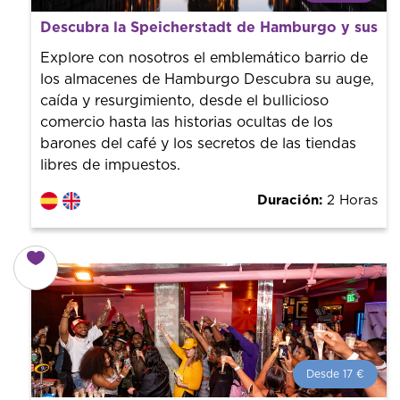
¿Qué es un FREE TOUR?
Descubra la Speicherstadt de Hamburgo y sus se
Tendencia mundial en rutas turísticas. Reserva sin coste
con un guía profesional. ¡El precio es libre! Por lo que al
Explore con nosotros el emblemático barrio de
finalizar la experiencia tú le pones el precio.
los almacenes de Hamburgo Descubra su auge,
caída y resurgimiento, desde el bullicioso
comercio hasta las historias ocultas de los
barones del café y los secretos de las tiendas
libres de impuestos.
Duración:
2 Horas
Desde 17 €