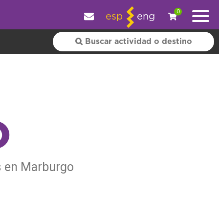
y personalizar tu experiencia.
OK
|
+ información
0
esp
eng
o
rs en Marburgo