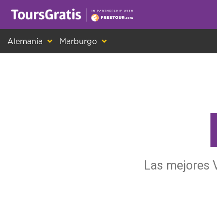
¡Este es otro mensaje sobre las cookies! Todo el m
Alemania
Marburgo
Las mejores V