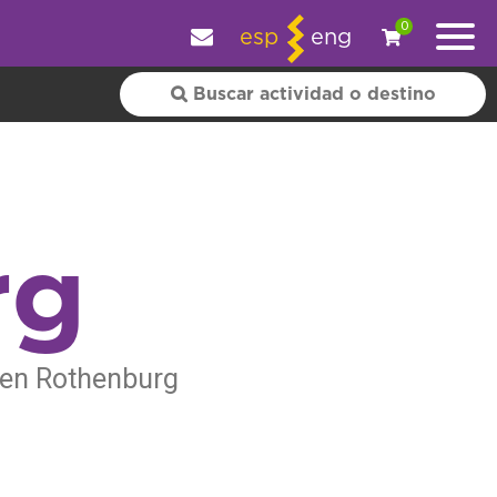
y personalizar tu experiencia.
OK
|
+ información
0
esp
eng
rg
s en Rothenburg