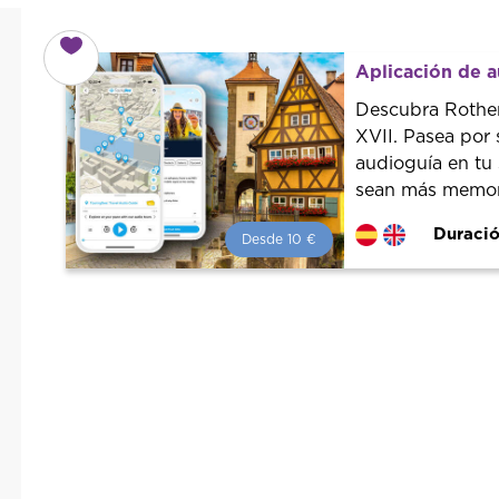
Aplicación de 
Descubra Rothen
XVII. Pasea por
audioguía en tu
sean más memora
Duració
Desde 10 €
Desde 10 €
por persona.
¡Reserva con nosotros!
Colaboramos con los mejores
guías de la ciudad para tener el
mejor precio y servicio.