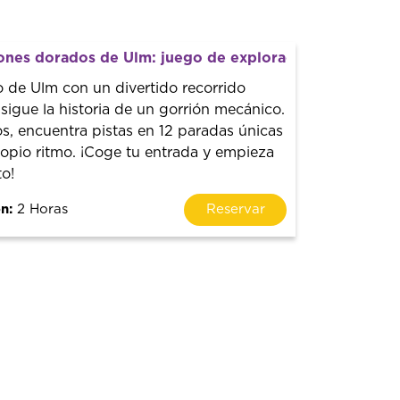
iones dorados de Ulm: juego de exploración autoguiad
o de Ulm con un divertido recorrido
igue la historia de un gorrión mecánico.
os, encuentra pistas en 12 paradas únicas
ropio ritmo. ¡Coge tu entrada y empieza
to!
n:
2 Horas
Reservar