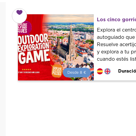
Los cinco gorr
Explora el centr
autoguiado que s
Resuelve acertij
y explora a tu p
cuando estés lis
Duració
Desde 8 €
Desde 8 €
por persona.
¡Reserva con nosotros!
Colaboramos con los mejores
guías de la ciudad para tener el
mejor precio y servicio.