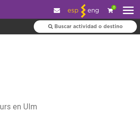
y personalizar tu experiencia.
OK
|
+ información
0
esp
eng
ours en Ulm