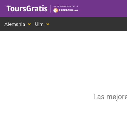
¡Este es otro mensaje sobre las cookies! Todo el m
Alemania
Ulm
Las mejore