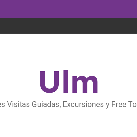
undo come galletas, pero nosotros las utilizamos para mejorar el servicio 
Ulm
s Visitas Guiadas, Excursiones y Free T