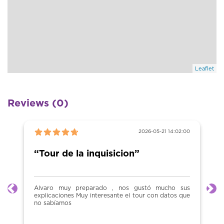
Leaflet
Reviews (0)
2026-05-21 14:02:00
“Tour de la inquisicion”
Alvaro muy preparado , nos gustó mucho sus
Previous
Ne
explicaciones Muy interesante el tour con datos que
no sabíamos