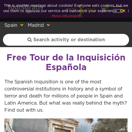
This is another message about cookies! Everyone eats cookies, but we
0
esp
eng
use them to improve our service and customize your experience.
OK
|
More information
Spain
Madrid
Free Tour de la Inquisición
Española
The Spanish Inquisition is one of the most
controversial institutions in history and a symbol of
terror and death for millions of people in Spain and
Latin America. But what was really behind the myth?
Find out with us.