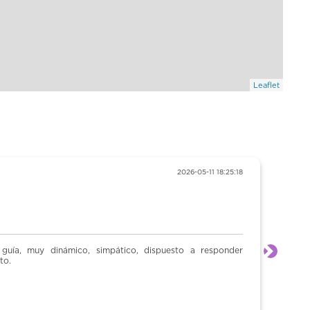
Leaflet
rbones ”
 amena la visita c9n Luisa
Next