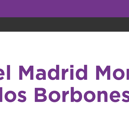
eryone eats cookies, but we use them to improve our service and customiz
el Madrid M
los Borbone