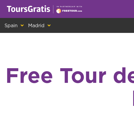
This is another message about cookies! Ev
Spain
Madrid
Free Tour d