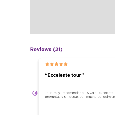
Reviews (21)
2026-05-11 18:25:18
“Los bo
mico, simpático, dispuesto a responder
Agradable y
Previous