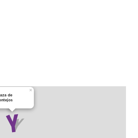
×
laza de
ontejos