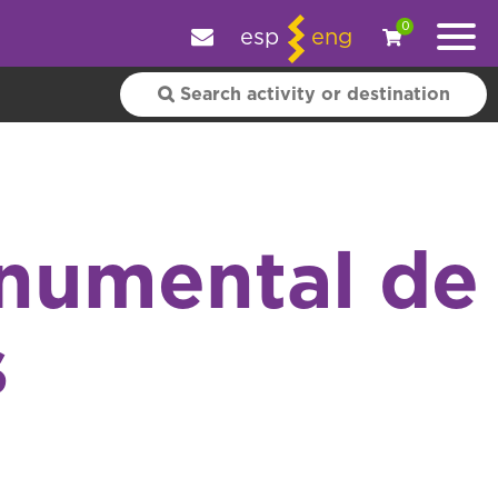
e your experience.
OK
|
More information
0
esp
eng
onumental de
s