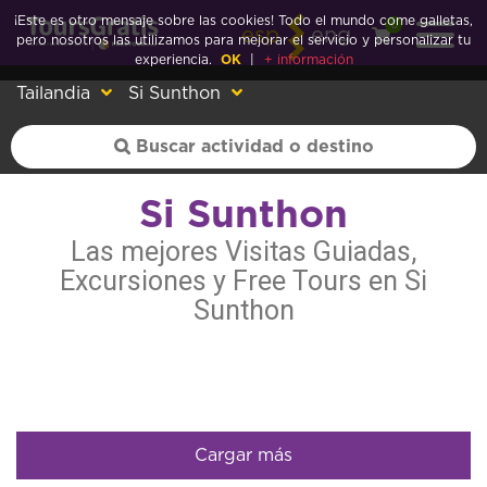
¡Este es otro mensaje sobre las cookies! Todo el mundo come galletas,
0
esp
eng
pero nosotros las utilizamos para mejorar el servicio y personalizar tu
experiencia.
OK
|
+ información
Tailandia
Si Sunthon
Si Sunthon
Las mejores Visitas Guiadas,
Excursiones y Free Tours en Si
Sunthon
Cargar más