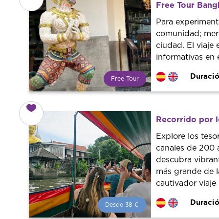
Free Tour Bangk
guías de la ciudad para tener el
mejor precio y servicio.
Para experimenta
comunidad; merc
ciudad. El viaje 
informativas en 
Duració
Free Tour
¿Qué es un FREE TOUR?
Tendencia mundial en rutas
turísticas. Reserva sin coste con
Recorrido por l
un guía profesional. ¡El precio es
libre! Por lo que al finalizar la
Explore los tes
experiencia tú le pones el precio.
canales de 200 
descubra vibran
más grande de 
cautivador viaj
Duració
Desde 38 €