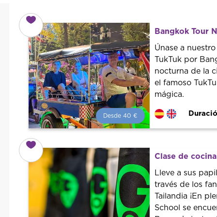
Bangkok Tour N
Únase a nuestro
TukTuk por Bang
nocturna de la 
el famoso TukTuk
mágica.
Duració
Desde 40 €
Desde 40 €
por persona.
¡Reserva con nosotros!
Colaboramos con los mejores
Clase de cocina
guías de la ciudad para tener el
mejor precio y servicio.
Lleve a sus papi
través de los fa
Tailandia ¡En p
School se encue