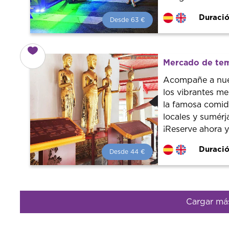
Duració
Desde 63 €
Desde 63 €
por persona.
¡Reserva con nosotros!
Colaboramos con los mejores
Mercado de tem
guías de la ciudad para tener el
mejor precio y servicio.
Acompañe a nues
los vibrantes m
la famosa comida
locales y sumérj
¡Reserve ahora 
Duració
Desde 44 €
Desde 44 €
por persona.
¡Reserva con nosotros!
Colaboramos con los mejores
guías de la ciudad para tener el
Cargar má
mejor precio y servicio.