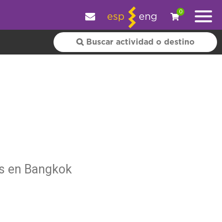
y personalizar tu experiencia.
OK
|
+ información
0
esp
eng
rs en Bangkok