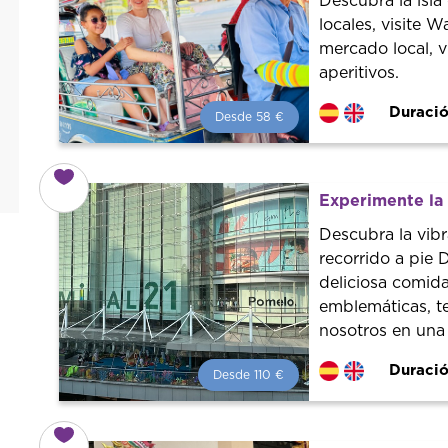
Descubra la isla
locales, visite W
mercado local, v
aperitivos.
Duració
Desde 58 €
Desde 58 €
por persona.
¡Reserva con nosotros!
Colaboramos con los mejores
Experimente la
guías de la ciudad para tener el
mejor precio y servicio.
Descubra la vibr
recorrido a pie 
deliciosa comida
emblemáticas, te
nosotros en una 
Duració
Desde 110 €
Desde 110 €
por persona.
¡Reserva con nosotros!
Colaboramos con los mejores