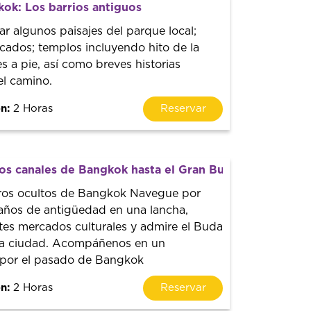
ok: Los barrios antiguos
r algunos paisajes del parque local;
ados; templos incluyendo hito de la
es a pie, así como breves historias
el camino.
n:
2 Horas
Reservar
os canales de Bangkok hasta el Gran Buda y los mercad
oros ocultos de Bangkok Navegue por
años de antigüedad en una lancha,
tes mercados culturales y admire el Buda
la ciudad. Acompáñenos en un
e por el pasado de Bangkok
n:
2 Horas
Reservar