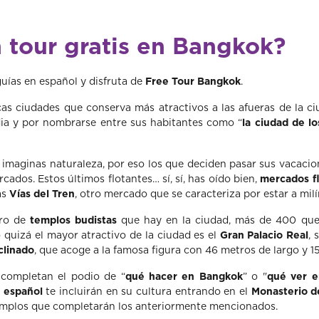
 tour gratis en Bangkok?
ías en español y disfruta de
Free Tour Bangkok
.
as ciudades que conserva más atractivos a las afueras de la ciu
dia y por nombrarse entre sus habitantes como “
la ciudad de l
 imaginas naturaleza, por eso los que deciden pasar sus vacacio
cados. Estos últimos flotantes… sí, sí, has oído bien,
mercados f
as
Vías del Tren
, otro mercado que se caracteriza por estar a milí
ero de
templos budistas
que hay en la ciudad, más de 400 que
quizá el mayor atractivo de la ciudad es el
Gran Palacio Real
, 
clinado
, que acoge a la famosa figura con 46 metros de largo y 15
completan el podio de “
qué hacer en Bangkok
” o "
qué ver 
n español
te incluirán en su cultura entrando en el
Monasterio d
templos que completarán los anteriormente mencionados.