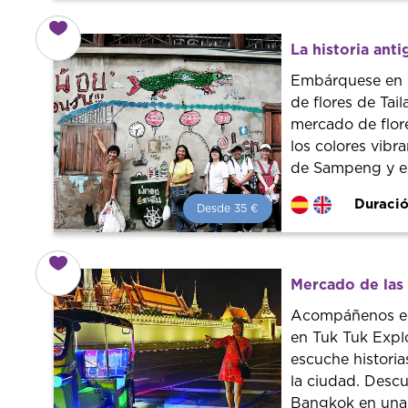
Desde 38 €
por persona.
¡Reserva con nosotros!
Colaboramos con los mejores
La historia ant
guías de la ciudad para tener el
mejor precio y servicio.
Embárquese en u
de flores de Tai
mercado de flor
los colores vib
de Sampeng y el 
Duració
Desde 35 €
Desde 35 €
por persona.
¡Reserva con nosotros!
Colaboramos con los mejores
Mercado de las
guías de la ciudad para tener el
mejor precio y servicio.
Acompáñenos en
en Tuk Tuk Expl
escuche historia
la ciudad. Descu
Bangkok en una 