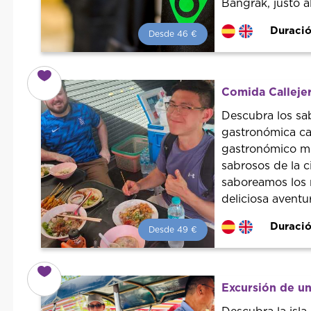
Bangrak, justo a
Duració
Desde 46 €
Desde 46 €
por persona.
¡Reserva con nosotros!
Colaboramos con los mejores
Comida Callejer
guías de la ciudad para tener el
mejor precio y servicio.
Descubra los sa
gastronómica ca
gastronómico mi
sabrosos de la c
saboreamos los m
deliciosa aventu
Duració
Desde 49 €
Desde 49 €
por persona.
¡Reserva con nosotros!
Colaboramos con los mejores
Excursión de u
guías de la ciudad para tener el
mejor precio y servicio.