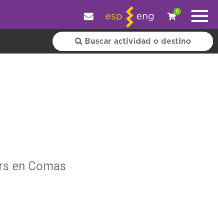
y personalizar tu experiencia.
OK
|
+ información
0
esp
eng
urs en Comas