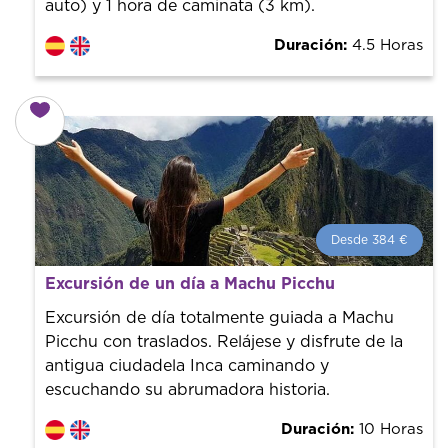
auto) y 1 hora de caminata (3 km).
Duración:
4.5 Horas
Desde 384 €
Desde 384 €
por persona.
Excursión de un día a Machu Picchu
¡Reserva con nosotros! Colaboramos con los mejores
guías de la ciudad para tener el mejor precio y servicio.
Excursión de día totalmente guiada a Machu
Picchu con traslados. Relájese y disfrute de la
antigua ciudadela Inca caminando y
escuchando su abrumadora historia.
Duración:
10 Horas