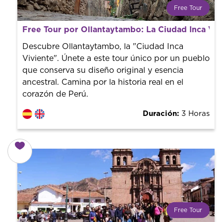
Free Tour
¿Qué es un FREE TOUR?
Free Tour por Ollantaytambo: La Ciudad Inca Viv
Tendencia mundial en rutas turísticas. Reserva sin coste
con un guía profesional. ¡El precio es libre! Por lo que al
Descubre Ollantaytambo, la "Ciudad Inca
finalizar la experiencia tú le pones el precio.
Viviente". Únete a este tour único por un pueblo
que conserva su diseño original y esencia
ancestral. Camina por la historia real en el
corazón de Perú.
Duración:
3 Horas
Free Tour