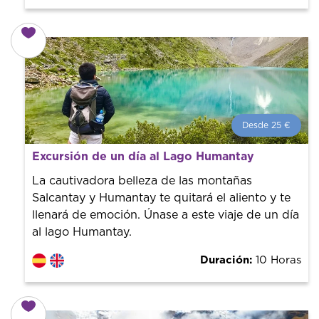
Desde 25 €
Desde 25 €
por persona.
Excursión de un día al Lago Humantay
¡Reserva con nosotros! Colaboramos con los mejores
guías de la ciudad para tener el mejor precio y servicio.
La cautivadora belleza de las montañas
Salcantay y Humantay te quitará el aliento y te
llenará de emoción. Únase a este viaje de un día
al lago Humantay.
Duración:
10 Horas