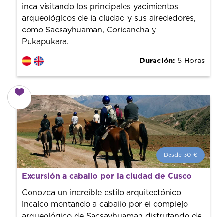
inca visitando los principales yacimientos
arqueológicos de la ciudad y sus alrededores,
como Sacsayhuaman, Coricancha y
Pukapukara.
Duración:
5 Horas
Desde 30 €
Desde 30 €
por persona.
Excursión a caballo por la ciudad de Cusco
¡Reserva con nosotros! Colaboramos con los mejores
guías de la ciudad para tener el mejor precio y servicio.
Conozca un increíble estilo arquitectónico
incaico montando a caballo por el complejo
arqueológico de Sacsayhuaman disfrutando de