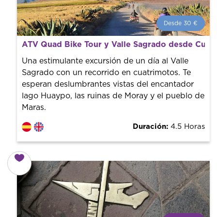
Desde 30 €
Desde 30 €
por persona.
ATV Quad Bike Tour y Valle Sagrado desde Cusc
¡Reserva con nosotros! Colaboramos con los mejores
guías de la ciudad para tener el mejor precio y servicio.
Una estimulante excursión de un día al Valle
Sagrado con un recorrido en cuatrimotos. Te
esperan deslumbrantes vistas del encantador
lago Huaypo, las ruinas de Moray y el pueblo de
Maras.
Duración:
4.5 Horas