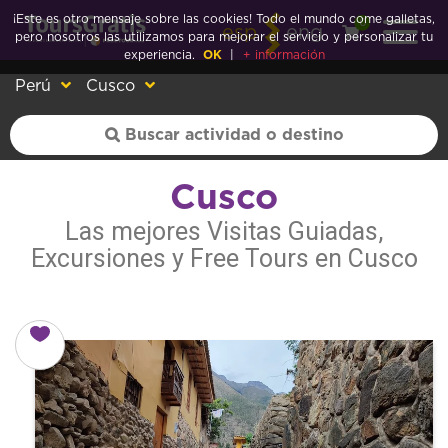
¡Este es otro mensaje sobre las cookies! Todo el mundo come galletas,
0
esp
eng
pero nosotros las utilizamos para mejorar el servicio y personalizar tu
experiencia.
OK
|
+ información
Perú
Cusco
Cusco
Las mejores Visitas Guiadas,
Excursiones y Free Tours en Cusco