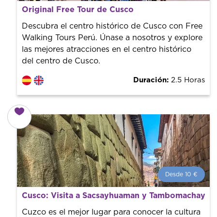
¿Qué es un FREE TOUR?
Original Free Tour de Cusco
Tendencia mundial en rutas turísticas. Reserva sin coste
con un guía profesional. ¡El precio es libre! Por lo que al
Descubra el centro histórico de Cusco con Free
finalizar la experiencia tú le pones el precio.
Walking Tours Perú. Únase a nosotros y explore
las mejores atracciones en el centro histórico
del centro de Cusco.
Duración:
2.5 Horas
Desde 10 €
Desde 10 €
por persona.
Cusco: Visita a Sacsayhuaman y Tambomachay
¡Reserva con nosotros! Colaboramos con los mejores
guías de la ciudad para tener el mejor precio y servicio.
Cuzco es el mejor lugar para conocer la cultura