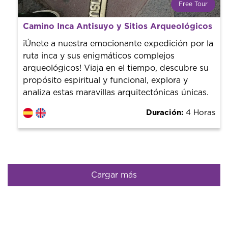
Free Tour
¿Qué es un FREE TOUR?
Camino Inca Antisuyo y Sitios Arqueológicos
Tendencia mundial en rutas turísticas. Reserva sin coste
con un guía profesional. ¡El precio es libre! Por lo que al
¡Únete a nuestra emocionante expedición por la
finalizar la experiencia tú le pones el precio.
ruta inca y sus enigmáticos complejos
arqueológicos! Viaja en el tiempo, descubre su
propósito espiritual y funcional, explora y
analiza estas maravillas arquitectónicas únicas.
Duración:
4 Horas
Cargar más