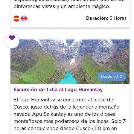
pintorescas vistas y un ambiente mágico.
Duración:
5 Horas
Desde 50 €
Desde 50 €
por persona.
Excursión de 1 día al Lago Humantay
¡Reserva con nosotros! Colaboramos con los mejores
guías de la ciudad para tener el mejor precio y servicio.
El lago Humantay se encuentra al norte de
Cusco, justo detrás de la legendaria montaña
nevada Apu Salkantay es uno de los dioses
montañosos más poderosos de los incas. Solo 3
horas conduciendo desde Cusco (110 km en