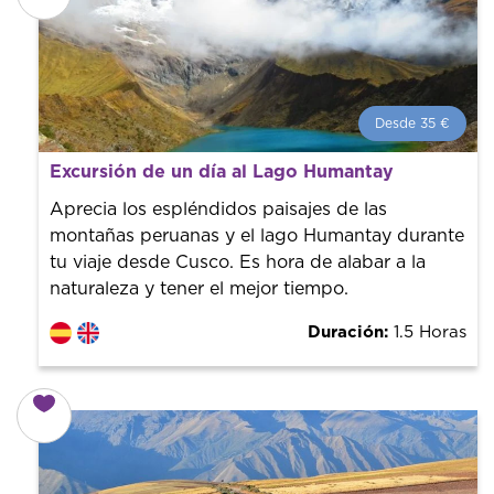
Desde 35 €
Desde 35 €
por persona.
Excursión de un día al Lago Humantay
¡Reserva con nosotros! Colaboramos con los mejores
guías de la ciudad para tener el mejor precio y servicio.
Aprecia los espléndidos paisajes de las
montañas peruanas y el lago Humantay durante
tu viaje desde Cusco. Es hora de alabar a la
naturaleza y tener el mejor tiempo.
Duración:
1.5 Horas