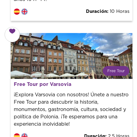
Duración:
10 Horas
Free Tour
¿Qué es un FREE TOUR?
Free Tour por Varsovia
Tendencia mundial en rutas turísticas. Reserva sin coste
con un guía profesional. ¡El precio es libre! Por lo que al
¡Explora Varsovia con nosotros! Únete a nuestro
finalizar la experiencia tú le pones el precio.
Free Tour para descubrir la historia,
monumentos, gastronomía, cultura, sociedad y
política de Polonia. ¡Te esperamos para una
experiencia inolvidable!
Duración:
2.5 Horas