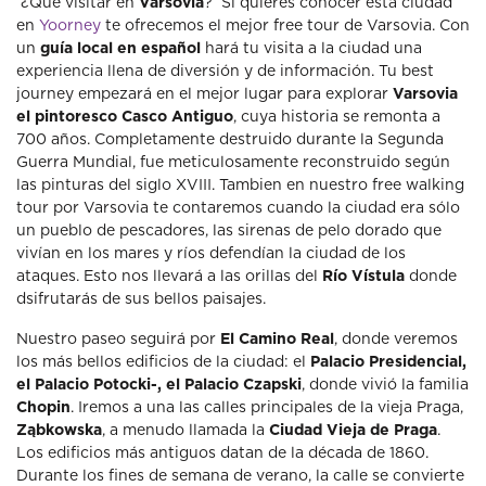
¿Qué visitar en
Varsovia
? Si quieres conocer está ciudad
en
Yoorney
te ofrecemos el mejor free tour de Varsovia. Con
un
guía local en español
hará tu visita a la ciudad una
experiencia llena de diversión y de información. Tu best
journey empezará en el mejor lugar para explorar
Varsovia
el pintoresco Casco Antiguo
, cuya historia se remonta a
700 años. Completamente destruido durante la Segunda
Guerra Mundial, fue meticulosamente reconstruido según
las pinturas del siglo XVIII. Tambien en nuestro free walking
tour por Varsovia te contaremos cuando la ciudad era sólo
un pueblo de pescadores, las sirenas de pelo dorado que
vivían en los mares y ríos defendían la ciudad de los
ataques. Esto nos llevará a las orillas del
Río Vístula
donde
dsifrutarás de sus bellos paisajes.
Nuestro paseo seguirá por
El Camino Real
, donde veremos
los más bellos edificios de la ciudad: el
Palacio Presidencial,
el Palacio Potocki-, el Palacio Czapski
, donde vivió la familia
Chopin
. Iremos a una las calles principales de la vieja Praga,
Ząbkowska
, a menudo llamada la
Ciudad Vieja de Praga
.
Los edificios más antiguos datan de la década de 1860.
Durante los fines de semana de verano, la calle se convierte