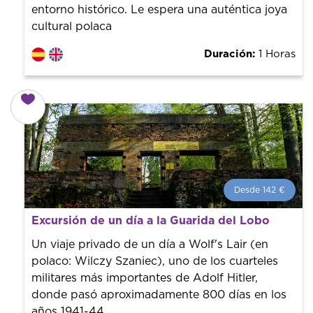
entorno histórico. Le espera una auténtica joya
cultural polaca
Duración:
1 Horas
Desde 142 €
Desde 142 €
por persona.
Excursión de un día a la Guarida del Lobo
¡Reserva con nosotros! Colaboramos con los mejores
guías de la ciudad para tener el mejor precio y servicio.
Un viaje privado de un día a Wolf's Lair (en
polaco: Wilczy Szaniec), uno de los cuarteles
militares más importantes de Adolf Hitler,
donde pasó aproximadamente 800 días en los
años 1941-44.