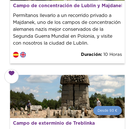
Desde 107 €
por persona.
Campo de concentración de Lublin y Majdanek
¡Reserva con nosotros! Colaboramos con los mejores
guías de la ciudad para tener el mejor precio y servicio.
Permítanos llevarlo a un recorrido privado a
Majdanek, uno de los campos de concentración
alemanes nazis mejor conservados de la
Segunda Guerra Mundial en Polonia, y visite
con nosotros la ciudad de Lublin.
Duración:
10 Horas
Desde 93 €
Desde 93 €
por persona.
Campo de exterminio de Treblinka
¡Reserva con nosotros! Colaboramos con los mejores