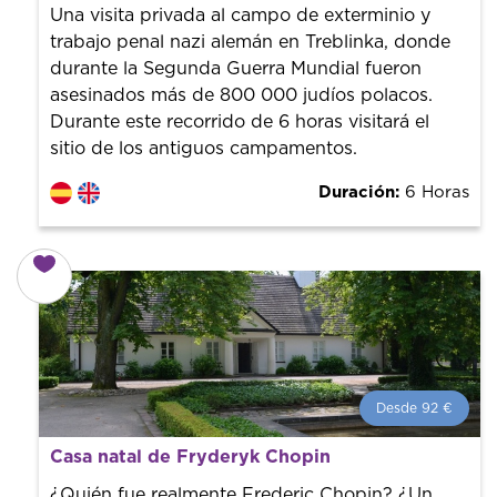
guías de la ciudad para tener el mejor precio y servicio.
Una visita privada al campo de exterminio y
trabajo penal nazi alemán en Treblinka, donde
durante la Segunda Guerra Mundial fueron
asesinados más de 800 000 judíos polacos.
Durante este recorrido de 6 horas visitará el
sitio de los antiguos campamentos.
Duración:
6 Horas
Desde 92 €
Desde 92 €
por persona.
Casa natal de Fryderyk Chopin
¡Reserva con nosotros! Colaboramos con los mejores
guías de la ciudad para tener el mejor precio y servicio.
¿Quién fue realmente Frederic Chopin? ¿Un