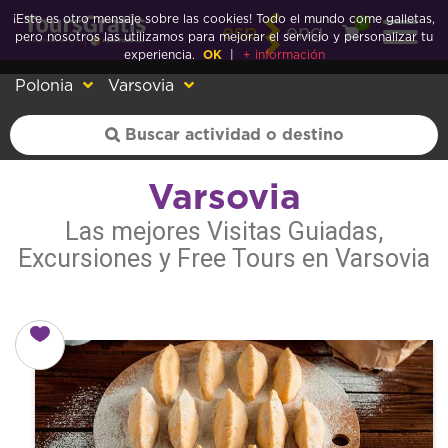
¡Este es otro mensaje sobre las cookies! Todo el mundo come galletas,
0
esp
eng
pero nosotros las utilizamos para mejorar el servicio y personalizar tu
experiencia.
OK
|
+ información
Polonia
Varsovia
Varsovia
Las mejores Visitas Guiadas,
Excursiones y Free Tours en Varsovia