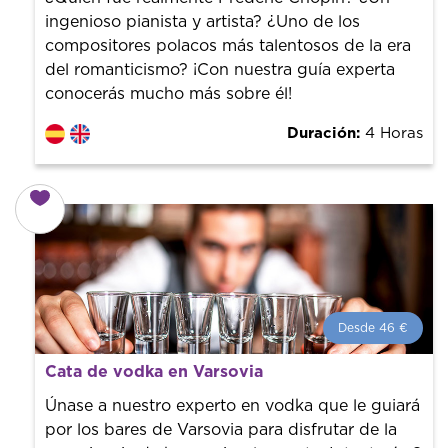
ingenioso pianista y artista? ¿Uno de los
compositores polacos más talentosos de la era
del romanticismo? ¡Con nuestra guía experta
conocerás mucho más sobre él!
Duración:
4 Horas
Desde 46 €
Desde 46 €
por persona.
Cata de vodka en Varsovia
¡Reserva con nosotros! Colaboramos con los mejores
guías de la ciudad para tener el mejor precio y servicio.
Únase a nuestro experto en vodka que le guiará
por los bares de Varsovia para disfrutar de la