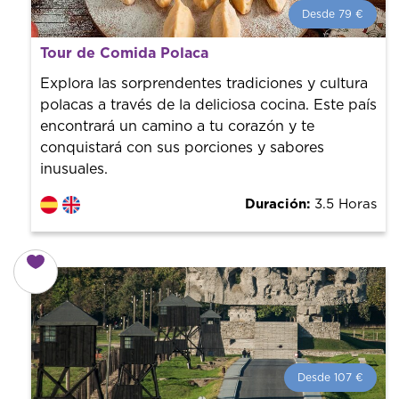
Desde 79 €
Desde 79 €
por persona.
Tour de Comida Polaca
¡Reserva con nosotros! Colaboramos con los mejores
guías de la ciudad para tener el mejor precio y servicio.
Explora las sorprendentes tradiciones y cultura
polacas a través de la deliciosa cocina. Este país
encontrará un camino a tu corazón y te
conquistará con sus porciones y sabores
inusuales.
Duración:
3.5 Horas
Desde 107 €