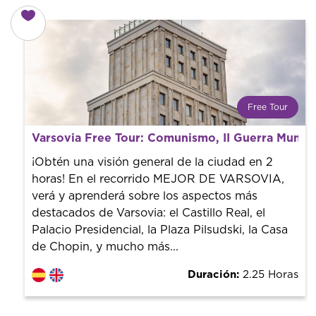
Free Tour
¿Qué es un FREE TOUR?
Varsovia Free Tour: Comunismo, II Guerra Mundia
Tendencia mundial en rutas turísticas. Reserva sin coste
con un guía profesional. ¡El precio es libre! Por lo que al
¡Obtén una visión general de la ciudad en 2
finalizar la experiencia tú le pones el precio.
horas! En el recorrido MEJOR DE VARSOVIA,
verá y aprenderá sobre los aspectos más
destacados de Varsovia: el Castillo Real, el
Palacio Presidencial, la Plaza Pilsudski, la Casa
de Chopin, y mucho más...
Duración:
2.25 Horas