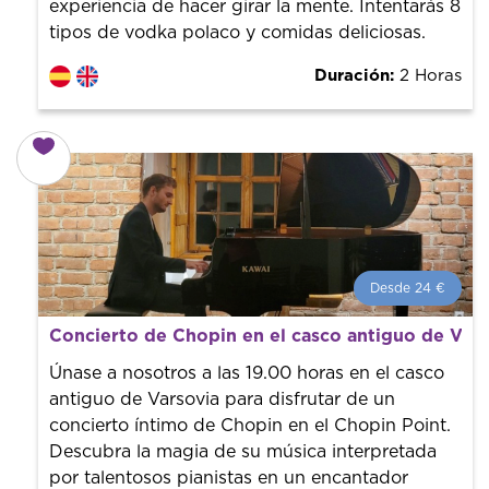
experiencia de hacer girar la mente. Intentarás 8
tipos de vodka polaco y comidas deliciosas.
Duración:
2 Horas
Desde 24 €
Desde 24 €
por persona.
Concierto de Chopin en el casco antiguo de Vars
¡Reserva con nosotros! Colaboramos con los mejores
guías de la ciudad para tener el mejor precio y servicio.
Únase a nosotros a las 19.00 horas en el casco
antiguo de Varsovia para disfrutar de un
concierto íntimo de Chopin en el Chopin Point.
Descubra la magia de su música interpretada
por talentosos pianistas en un encantador