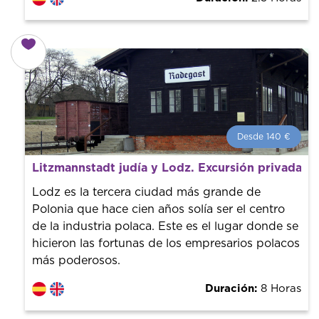
Desde 140 €
Desde 140 €
por persona.
Litzmannstadt judía y Lodz. Excursión privada d
¡Reserva con nosotros! Colaboramos con los mejores
guías de la ciudad para tener el mejor precio y servicio.
Lodz es la tercera ciudad más grande de
Polonia que hace cien años solía ser el centro
de la industria polaca. Este es el lugar donde se
hicieron las fortunas de los empresarios polacos
más poderosos.
Duración:
8 Horas