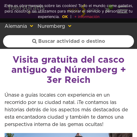
¡Este es otro mensaje sobre las cookies! Todo el mundo come galletas,
0
esp
eng
pero nosotros las utilizamos para mejorar el servicio y personalizar tu
experiencia.
OK
|
+ información
Alemania
Nuremberg
Visita gratuita del casco
antiguo de Núremberg +
3er Reich
Únase a guías locales con experiencia en un
recorrido por su ciudad natal. ¡Te contamos las
historias detrás de los aspectos más destacados de
esta encantadora ciudad y también te damos una
perspectiva interna de las gemas ocultas!