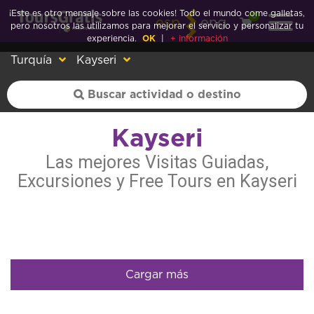
¡Este es otro mensaje sobre las cookies! Todo el mundo come galletas,
0
esp
eng
pero nosotros las utilizamos para mejorar el servicio y personalizar tu
experiencia.
OK
|
+ información
Turquía
Kayseri
Kayseri
Las mejores Visitas Guiadas,
Excursiones y Free Tours en Kayseri
Cargar más