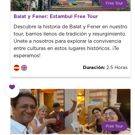
Free Tour
¿Qué es un FREE TOUR?
Balat y Fener: Estambul Free Tour
Tendencia mundial en rutas turísticas. Reserva sin coste
con un guía profesional. ¡El precio es libre! Por lo que al
Descubre la historia de Balat y Fener en nuestro
finalizar la experiencia tú le pones el precio.
tour, barrios llenos de tradición y resurgimiento.
Únete a nosotros para explorar la convivencia
entre culturas en estos lugares históricos. ¡Te
esperamos!
Duración:
2.5 Horas
Free Tour