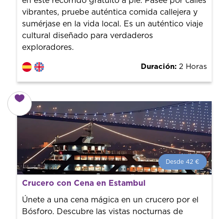
en este recorrido gratuito a pie. Pasee por calles
vibrantes, pruebe auténtica comida callejera y
sumérjase en la vida local. Es un auténtico viaje
cultural diseñado para verdaderos
exploradores.
Duración:
2 Horas
Desde 42 €
Desde 42 €
por persona.
Crucero con Cena en Estambul
¡Reserva con nosotros! Colaboramos con los mejores
guías de la ciudad para tener el mejor precio y servicio.
Únete a una cena mágica en un crucero por el
Bósforo. Descubre las vistas nocturnas de