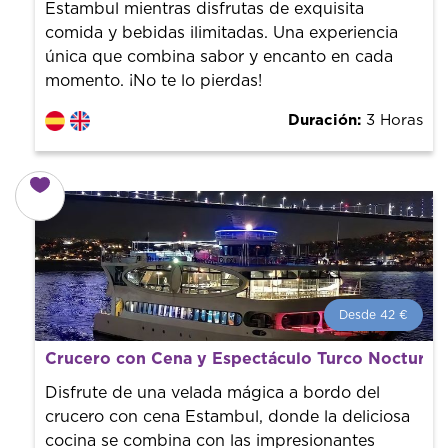
Estambul mientras disfrutas de exquisita
comida y bebidas ilimitadas. Una experiencia
única que combina sabor y encanto en cada
momento. ¡No te lo pierdas!
Duración:
3 Horas
Desde 42 €
Desde 42 €
por persona.
Crucero con Cena y Espectáculo Turco Nocturno
¡Reserva con nosotros! Colaboramos con los mejores
guías de la ciudad para tener el mejor precio y servicio.
Disfrute de una velada mágica a bordo del
crucero con cena Estambul, donde la deliciosa
cocina se combina con las impresionantes