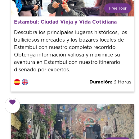
Free Tour
¿Qué es un FREE TOUR?
Estambul: Ciudad Vieja y Vida Cotidiana
Tendencia mundial en rutas turísticas. Reserva sin coste
con un guía profesional. ¡El precio es libre! Por lo que al
Descubra los principales lugares históricos, los
finalizar la experiencia tú le pones el precio.
bulliciosos mercados y los bazares locales de
Estambul con nuestro completo recorrido.
Obtenga información valiosa y maximice su
aventura en Estambul con nuestro itinerario
diseñado por expertos.
Duración:
3 Horas