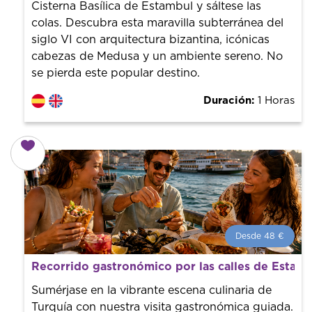
Cisterna Basílica de Estambul y sáltese las
colas. Descubra esta maravilla subterránea del
siglo VI con arquitectura bizantina, icónicas
cabezas de Medusa y un ambiente sereno. No
se pierda este popular destino.
Duración:
1 Horas
Desde 48 €
Desde 48 €
por persona.
Recorrido gastronómico por las calles de Estamb
¡Reserva con nosotros! Colaboramos con los mejores
guías de la ciudad para tener el mejor precio y servicio.
Sumérjase en la vibrante escena culinaria de
Turquía con nuestra visita gastronómica guiada.