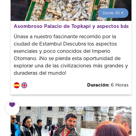
Desde 30 €
Desde 30 €
por persona.
Asombroso Palacio de Topkapi y aspectos básicos
¡Reserva con nosotros! Colaboramos con los mejores
guías de la ciudad para tener el mejor precio y servicio.
Únase a nuestro fascinante recorrido por la
ciudad de Estambul Descubra los aspectos
esenciales y poco conocidos del Imperio
Otomano. ¡No se pierda esta oportunidad de
explorar una de las civilizaciones más grandes y
duraderas del mundo!
Duración:
6 Horas