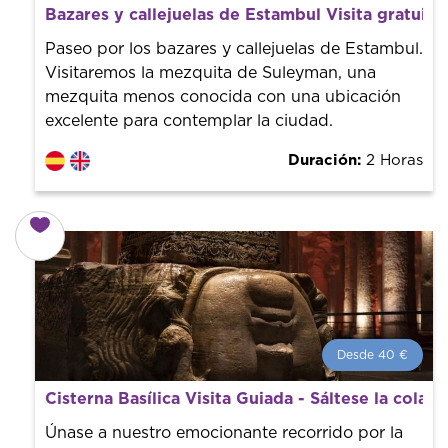
¿Qué es un FREE TOUR?
Bazares y callejuelas de Estambul Visita gratuita
Tendencia mundial en rutas turísticas. Reserva sin coste
con un guía profesional. ¡El precio es libre! Por lo que al
Paseo por los bazares y callejuelas de Estambul.
finalizar la experiencia tú le pones el precio.
Visitaremos la mezquita de Suleyman, una
mezquita menos conocida con una ubicación
excelente para contemplar la ciudad.
Duración:
2 Horas
Desde 40 €
Desde 40 €
por persona.
Cisterna Basílica Visita Guiada - Sáltese la cola
¡Reserva con nosotros! Colaboramos con los mejores
guías de la ciudad para tener el mejor precio y servicio.
Únase a nuestro emocionante recorrido por la