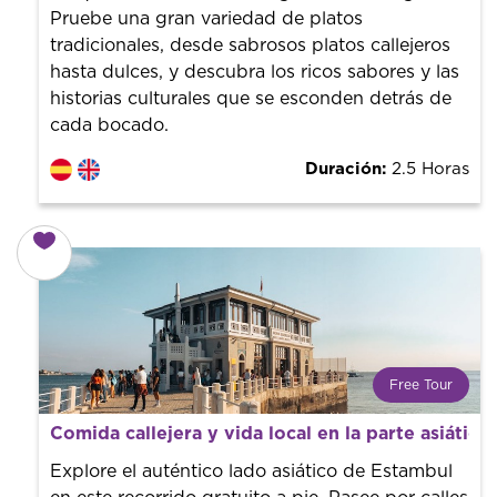
Pruebe una gran variedad de platos
tradicionales, desde sabrosos platos callejeros
hasta dulces, y descubra los ricos sabores y las
historias culturales que se esconden detrás de
cada bocado.
Duración:
2.5 Horas
Free Tour
¿Qué es un FREE TOUR?
Comida callejera y vida local en la parte asiática
Tendencia mundial en rutas turísticas. Reserva sin coste
con un guía profesional. ¡El precio es libre! Por lo que al
Explore el auténtico lado asiático de Estambul
finalizar la experiencia tú le pones el precio.