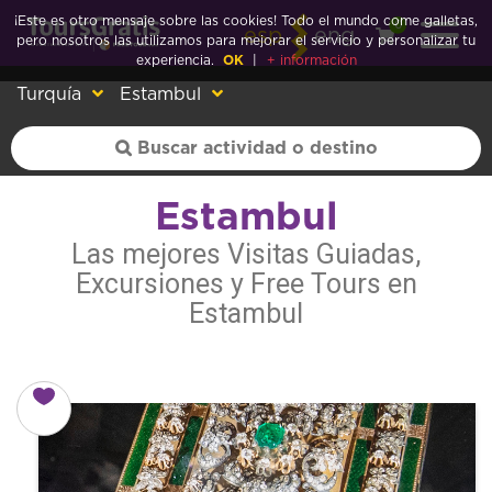
¡Este es otro mensaje sobre las cookies! Todo el mundo come galletas,
0
esp
eng
pero nosotros las utilizamos para mejorar el servicio y personalizar tu
experiencia.
OK
|
+ información
Turquía
Estambul
Estambul
Las mejores Visitas Guiadas,
Excursiones y Free Tours en
Estambul