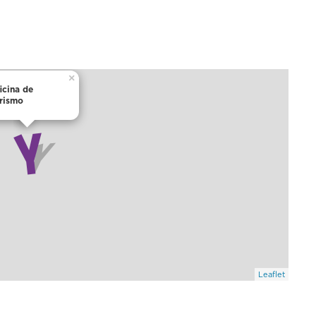
×
icina de
rismo
Leaflet