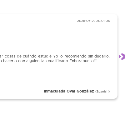
2026-06-29 20:01:06
“No se ha presentad
o recomiendo sin dudarlo,
No ha avisado. No se ha prese
Next
ado Enhorabuena!!!
la oficina de turismo le ha
fotocopia de lo que explica el
da Oval González
(Spanish)