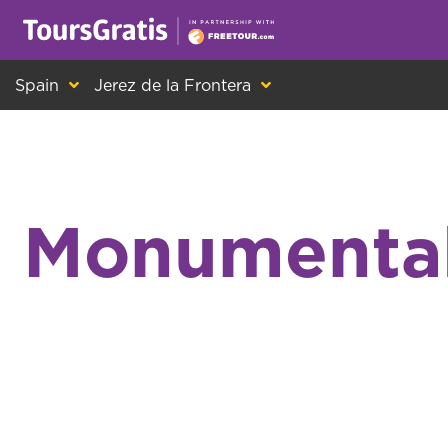
This is another message about cookies! Ev
Spain
Jerez de la Frontera
Monumental 