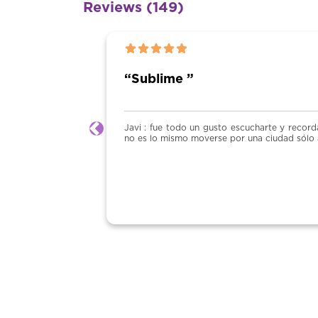
Reviews (149)
ublime ”
 : fue todo un gusto escucharte y recordar cosas de cuándo estudié Yo l
Previous
s lo mismo moverse por una ciudad sólo a hacerlo con alguien tan cualific
Inmacula