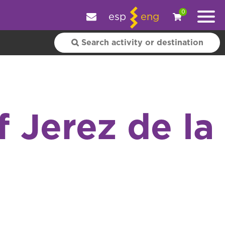
e your experience.
OK
|
More information
0
esp
eng
 Jerez de la