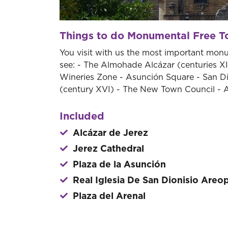
Things to do Monumental Free To
You visit with us the most important monum
see: - The Almohade Alcázar (centuries XII
Wineries Zone - Asunción Square - San D
(century XVI) - The New Town Council - A
Included
Alcázar de Jerez
Jerez Cathedral
Plaza de la Asunción
Real Iglesia De San Dionisio Areo
Plaza del Arenal