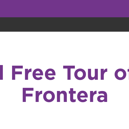
eryone eats cookies, but we use them to improve our service and customiz
Free Tour of
Frontera