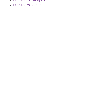
Free tours Budapest
Free tours Dublín