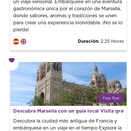
un viaje sensorial. Embárquese en una aventura
gastronómica única por el corazón de Marsella,
donde sabores, aromas y tradiciones se unen
para crear una experiencia inolvidable. ¡No se lo
pierda!
Duración:
2.25 Horas
Free Tour
¿Qué es un FREE TOUR?
Descubra Marsella con un guía local Visita gratui
Tendencia mundial en rutas turísticas. Reserva sin coste
con un guía profesional. ¡El precio es libre! Por lo que al
Descubra la ciudad más antigua de Francia y
finalizar la experiencia tú le pones el precio.
embárquese en un viaje en el tiempo Explore la