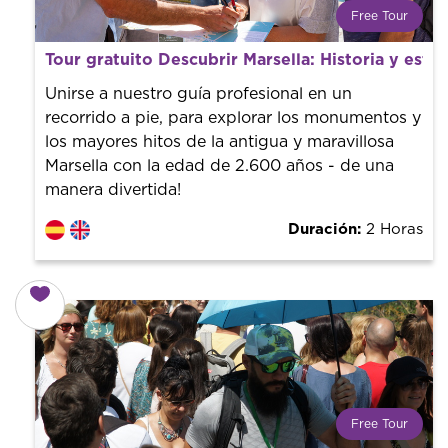
Free Tour
¿Qué es un FREE TOUR?
Tour gratuito Descubrir Marsella: Historia y estil
Tendencia mundial en rutas turísticas. Reserva sin coste
con un guía profesional. ¡El precio es libre! Por lo que al
Unirse a nuestro guía profesional en un
finalizar la experiencia tú le pones el precio.
recorrido a pie, para explorar los monumentos y
los mayores hitos de la antigua y maravillosa
Marsella con la edad de 2.600 años - de una
manera divertida!
Duración:
2 Horas
Free Tour