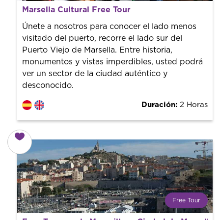
¿Qué es un FREE TOUR?
Marsella Cultural Free Tour
Tendencia mundial en rutas turísticas. Reserva sin coste
con un guía profesional. ¡El precio es libre! Por lo que al
Únete a nosotros para conocer el lado menos
finalizar la experiencia tú le pones el precio.
visitado del puerto, recorre el lado sur del
Puerto Viejo de Marsella. Entre historia,
monumentos y vistas imperdibles, usted podrá
ver un sector de la ciudad auténtico y
desconocido.
Duración:
2 Horas
Free Tour
¿Qué es un FREE TOUR?