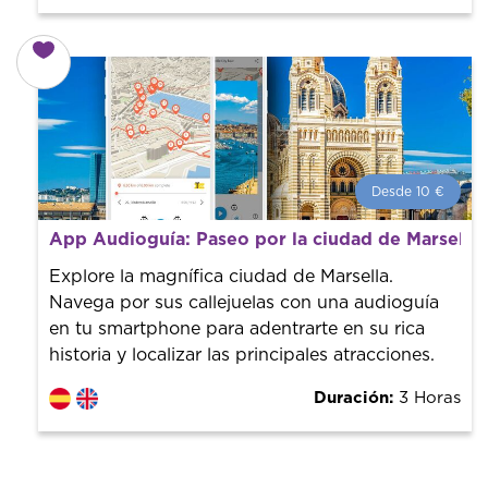
Desde 10 €
Desde 10 €
por persona.
App Audioguía: Paseo por la ciudad de Marsella
¡Reserva con nosotros! Colaboramos con los mejores
guías de la ciudad para tener el mejor precio y servicio.
Explore la magnífica ciudad de Marsella.
Navega por sus callejuelas con una audioguía
en tu smartphone para adentrarte en su rica
historia y localizar las principales atracciones.
Duración:
3 Horas