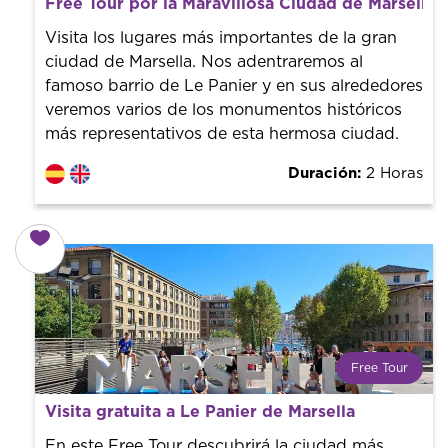
Free Tour por la Maravillosa Ciudad de Marsella
Tendencia mundial en rutas turísticas. Reserva sin coste
con un guía profesional. ¡El precio es libre! Por lo que al
Visita los lugares más importantes de la gran
finalizar la experiencia tú le pones el precio.
ciudad de Marsella. Nos adentraremos al
famoso barrio de Le Panier y en sus alrededores
veremos varios de los monumentos históricos
más representativos de esta hermosa ciudad.
Duración:
2 Horas
Free Tour
¿Qué es un FREE TOUR?
Visita gratuita a Le Panier de Marsella
Tendencia mundial en rutas turísticas. Reserva sin coste
con un guía profesional. ¡El precio es libre! Por lo que al
En este Free Tour descubrirá la ciudad más