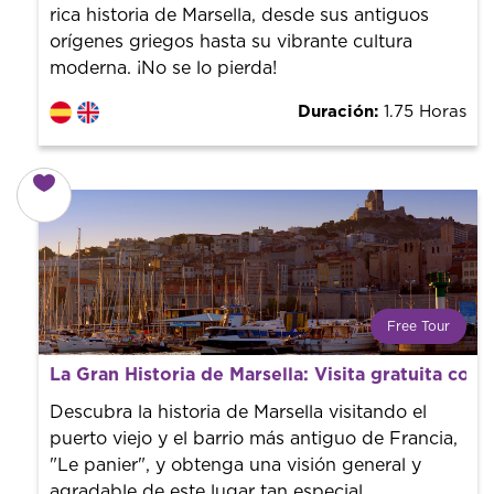
rica historia de Marsella, desde sus antiguos
orígenes griegos hasta su vibrante cultura
moderna. ¡No se lo pierda!
Duración:
1.75 Horas
Free Tour
¿Qué es un FREE TOUR?
La Gran Historia de Marsella: Visita gratuita con 
Tendencia mundial en rutas turísticas. Reserva sin coste
con un guía profesional. ¡El precio es libre! Por lo que al
Descubra la historia de Marsella visitando el
finalizar la experiencia tú le pones el precio.
puerto viejo y el barrio más antiguo de Francia,
"Le panier", y obtenga una visión general y
agradable de este lugar tan especial.