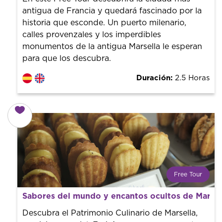
finalizar la experiencia tú le pones el precio.
antigua de Francia y quedará fascinado por la
historia que esconde. Un puerto milenario,
calles provenzales y los imperdibles
monumentos de la antigua Marsella le esperan
para que los descubra.
Duración:
2.5 Horas
Free Tour
¿Qué es un FREE TOUR?
Sabores del mundo y encantos ocultos de Marsel
Tendencia mundial en rutas turísticas. Reserva sin coste
con un guía profesional. ¡El precio es libre! Por lo que al
Descubra el Patrimonio Culinario de Marsella,
finalizar la experiencia tú le pones el precio.