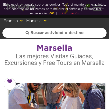
¡Este es otro mensaje sobre las cookies! Todo el mundo come galletas,
0
esp
eng
pero nosotros las utilizamos para mejorar el servicio y personalizar tu
experiencia.
OK
|
+ información
Francia
Marsella
Marsella
Las mejores Visitas Guiadas,
Excursiones y Free Tours en Marsella