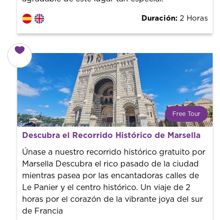
Duración:
2 Horas
Free Tour
¿Qué es un FREE TOUR?
Descubra el Recorrido Histórico de Marsella
Tendencia mundial en rutas turísticas. Reserva sin coste
con un guía profesional. ¡El precio es libre! Por lo que al
Únase a nuestro recorrido histórico gratuito por
finalizar la experiencia tú le pones el precio.
Marsella Descubra el rico pasado de la ciudad
mientras pasea por las encantadoras calles de
Le Panier y el centro histórico. Un viaje de 2
horas por el corazón de la vibrante joya del sur
de Francia