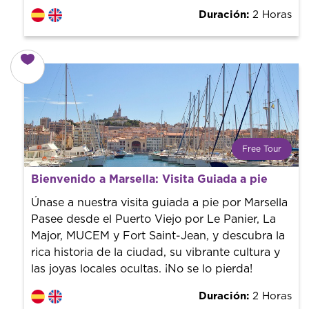
Duración:
2 Horas
Free Tour
¿Qué es un FREE TOUR?
Bienvenido a Marsella: Visita Guiada a pie
Tendencia mundial en rutas turísticas. Reserva sin coste
con un guía profesional. ¡El precio es libre! Por lo que al
Únase a nuestra visita guiada a pie por Marsella
finalizar la experiencia tú le pones el precio.
Pasee desde el Puerto Viejo por Le Panier, La
Major, MUCEM y Fort Saint-Jean, y descubra la
rica historia de la ciudad, su vibrante cultura y
las joyas locales ocultas. ¡No se lo pierda!
Duración:
2 Horas