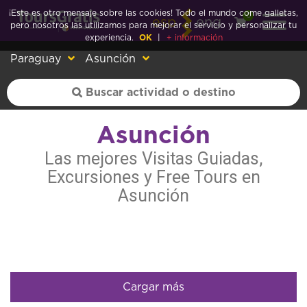
¡Este es otro mensaje sobre las cookies! Todo el mundo come galletas,
0
esp
eng
pero nosotros las utilizamos para mejorar el servicio y personalizar tu
experiencia.
OK
|
+ información
Paraguay
Asunción
Asunción
Las mejores Visitas Guiadas,
Excursiones y Free Tours en
Asunción
Cargar más