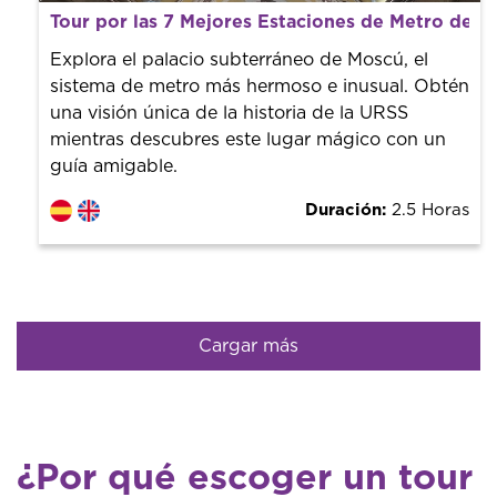
Desde 40 €
por persona.
Tour por las 7 Mejores Estaciones de Metro de 
¡Reserva con nosotros! Colaboramos con los mejores
guías de la ciudad para tener el mejor precio y servicio.
Explora el palacio subterráneo de Moscú, el
sistema de metro más hermoso e inusual. Obtén
una visión única de la historia de la URSS
mientras descubres este lugar mágico con un
guía amigable.
Duración:
2.5 Horas
Cargar más
¿Por qué escoger un tour