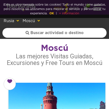
¡Este es otro mensaje sobre las cookies! Todo el mundo come galletas,
0
esp
eng
pero nosotros las utilizamos para mejorar el servicio y personalizar tu
experiencia.
OK
|
+ información
Rusia
Moscú
Moscú
Las mejores Visitas Guiadas,
Excursiones y Free Tours en Moscú