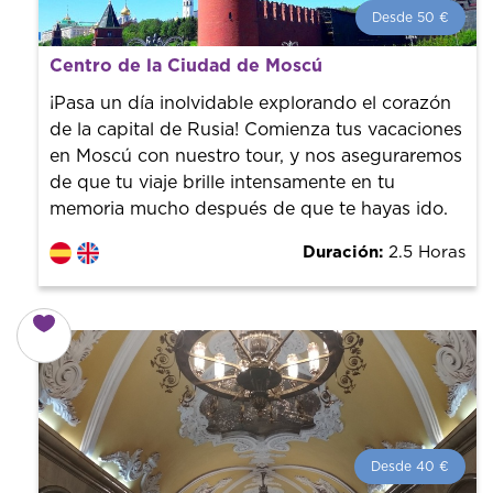
Desde 50 €
Desde 50 €
por persona.
Centro de la Ciudad de Moscú
¡Reserva con nosotros! Colaboramos con los mejores
guías de la ciudad para tener el mejor precio y servicio.
¡Pasa un día inolvidable explorando el corazón
de la capital de Rusia! Comienza tus vacaciones
en Moscú con nuestro tour, y nos aseguraremos
de que tu viaje brille intensamente en tu
memoria mucho después de que te hayas ido.
Duración:
2.5 Horas
Desde 40 €