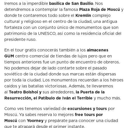
Iremos a la imperdible
basílica de San Basilio
. Nos
detendremos a contemplar la famosa
Plaza Roja de Moscú
y
donde te contaremos todo sobre el
Kremlin
complejo
cultural y religioso en el centro de la ciudad, una antigua
fortaleza con un conjunto único de monumentos que son
patrimonio de la UNESCO, así como la residencia oficial del
presidente ruso.
En el tour gratis conocerás también a los
almacenes
GUM
centro comercial de tiendas de lujos pero que en
tiempos anteriores fue un punto de encuentro de obreros.
No podemos dejar de lado contarte sobre el pasado
soviético de la ciudad donde sus marcas están dispersas
por toda la ciudad. Los monumentos recuerdan a los héroes
caídos y las batallas victoriosas. Además, te llevaremos
al
Teatro Bolshoi y
sus alrededores,
la P
uerta de la
Resurrección, el Patíbulo de Iván el Terrible
y mucho más.
Como ves tenemos variedad de
excursiones y tours
por
Moscú. Ya sabes reserva lo mejores
free tours por
Moscú
con
Yoorney
y prepárate para conocer una ciudad
que te atrapará desde el primer instante.