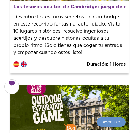
Desde 8 €
por persona.
Los tesoros ocultos de Cambridge: juego de exp
¡Reserva con nosotros! Colaboramos con los mejores
guías de la ciudad para tener el mejor precio y servicio.
Descubre los oscuros secretos de Cambridge
en este recorrido fantasmal autoguiado. Visita
10 lugares históricos, resuelve ingeniosos
acertijos y descubre historias ocultas a tu
propio ritmo. ¡Solo tienes que coger tu entrada
y empezar cuando estés listo!
Duración:
1 Horas
Desde 10 €