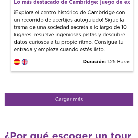
Desde 10 €
por persona.
Lo más destacado de Cambridge: juego de explo
¡Reserva con nosotros! Colaboramos con los mejores
guías de la ciudad para tener el mejor precio y servicio.
¡Explora el centro histórico de Cambridge con
un recorrido de acertijos autoguiado! Sigue la
trama de una sociedad secreta a lo largo de 10
lugares, resuelve ingeniosas pistas y descubre
datos curiosos a tu propio ritmo. Consigue tu
entrada y empieza cuando estés listo.
Duración:
1.25 Horas
Cargar más
¿Por qué escoger un tour