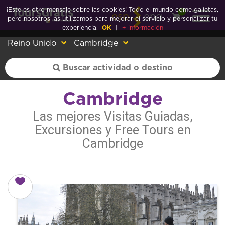
¡Este es otro mensaje sobre las cookies! Todo el mundo come galletas,
0
esp
eng
pero nosotros las utilizamos para mejorar el servicio y personalizar tu
experiencia.
OK
|
+ información
Reino Unido
Cambridge
Cambridge
Las mejores Visitas Guiadas,
Excursiones y Free Tours en
Cambridge