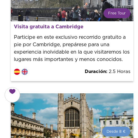
Free Tour
¿Qué es un FREE TOUR?
Visita gratuita a Cambridge
Tendencia mundial en rutas turísticas. Reserva sin coste
con un guía profesional. ¡El precio es libre! Por lo que al
Participe en este exclusivo recorrido gratuito a
finalizar la experiencia tú le pones el precio.
pie por Cambridge, prepárese para una
experiencia inolvidable en la que visitaremos los
lugares más importantes y menos conocidos.
Duración:
2.5 Horas
Desde 8 €