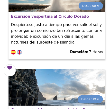
Desde 98 €
Desde 98 €
por persona.
Excursión vespertina al Círculo Dorado
¡Reserva con nosotros! Colaboramos con los mejores
guías de la ciudad para tener el mejor precio y servicio.
Despiértese justo a tiempo para ver salir el sol y
prolongar un comienzo tan refrescante con una
inolvidable excursión de un día a las gemas
naturales del suroeste de Islandia.
Duración:
7 Horas
Desde 130 €
Desde 130 €
por persona.