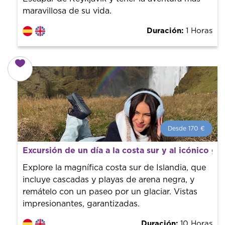
maravillosa de su vida.
Duración:
1 Horas
Desde 170 €
Desde 170 €
por persona.
Excursión de un día a la costa sur y al icónico gla
¡Reserva con nosotros! Colaboramos con los mejores
guías de la ciudad para tener el mejor precio y servicio.
Explore la magnífica costa sur de Islandia, que
incluye cascadas y playas de arena negra, y
remátelo con un paseo por un glaciar. Vistas
impresionantes, garantizadas.
Duración:
10 Horas