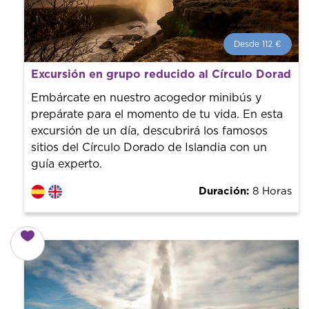
Desde 112 €
Desde 112 €
por persona.
Excursión en grupo reducido al Círculo Dorado y 
¡Reserva con nosotros! Colaboramos con los mejores
guías de la ciudad para tener el mejor precio y servicio.
Embárcate en nuestro acogedor minibús y
prepárate para el momento de tu vida. En esta
excursión de un día, descubrirá los famosos
sitios del Círculo Dorado de Islandia con un
guía experto.
Duración:
8 Horas