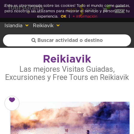
¡Este es otro mensaje sobre las cookies! Todo el mundo come galletas,
0
esp
eng
pero nosotros las utilizamos para mejorar el servicio y personalizar tu
experiencia.
OK
|
+ información
Islandia
Reikiavik
Reikiavik
Las mejores Visitas Guiadas,
Excursiones y Free Tours en Reikiavik