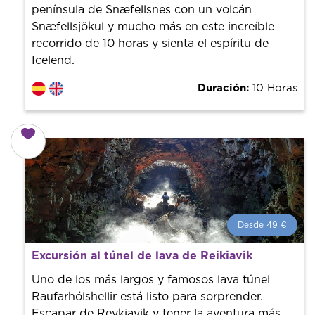
península de Snæfellsnes con un volcán
Snæfellsjökul y mucho más en este increíble
recorrido de 10 horas y sienta el espíritu de
Icelend.
Duración:
10 Horas
Desde 49 €
Desde 49 €
por persona.
Excursión al túnel de lava de Reikiavik
¡Reserva con nosotros! Colaboramos con los mejores
guías de la ciudad para tener el mejor precio y servicio.
Uno de los más largos y famosos lava túnel
Raufarhólshellir está listo para sorprender.
Escapar de Reykjavik y tener la aventura más