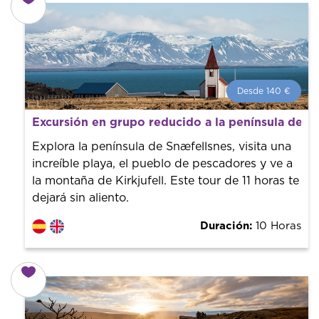
Desde 140 €
Desde 140 €
por persona.
Excursión en grupo reducido a la península de S
¡Reserva con nosotros! Colaboramos con los mejores
guías de la ciudad para tener el mejor precio y servicio.
Explora la península de Snæfellsnes, visita una
increíble playa, el pueblo de pescadores y ve a
la montaña de Kirkjufell. Este tour de 11 horas te
dejará sin aliento.
Duración:
10 Horas