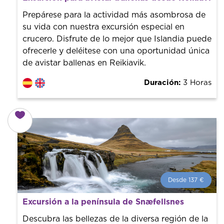
¡Reserva con nosotros! Colaboramos con los mejores
guías de la ciudad para tener el mejor precio y servicio.
Prepárese para la actividad más asombrosa de
su vida con nuestra excursión especial en
crucero. Disfrute de lo mejor que Islandia puede
ofrecerle y deléitese con una oportunidad única
de avistar ballenas en Reikiavik.
Duración:
3 Horas
Desde 137 €
Desde 137 €
por persona.
Excursión a la península de Snæfellsnes
¡Reserva con nosotros! Colaboramos con los mejores
guías de la ciudad para tener el mejor precio y servicio.
Descubra las bellezas de la diversa región de la