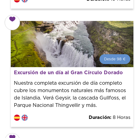
Desde 98 €
Desde 98 €
por persona.
Excursión de un día al Gran Círculo Dorado
¡Reserva con nosotros! Colaboramos con los mejores
guías de la ciudad para tener el mejor precio y servicio.
Nuestra completa excursión de día completo
cubre los monumentos naturales más famosos
de Islandia. Verá Geysir, la cascada Gullfoss, el
Parque Nacional Thingvellir y más.
Duración:
8 Horas