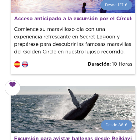
Desde 127 €
Desde 127 €
por persona.
Acceso anticipado a la excursión por el Círculo 
¡Reserva con nosotros! Colaboramos con los mejores
guías de la ciudad para tener el mejor precio y servicio.
Comience su maravilloso día con una
experiencia refrescante en Secret Lagoon y
prepárese para descubrir las famosas maravillas
del Golden Circle en nuestro lujoso recorrido.
Duración:
10 Horas
Desde 86 €
Desde 86 €
por persona.
Excursión para avistar ballenas desde Reikiavik