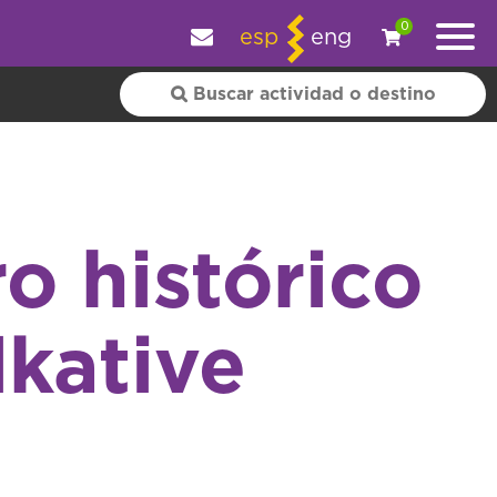
y personalizar tu experiencia.
OK
|
+ información
0
esp
eng
ro histórico
kative