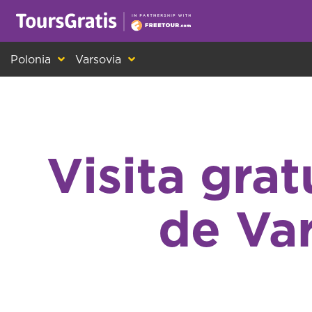
¡Este es otro mensaje sobre las cookies! Todo el m
Polonia
Varsovia
Visita grat
de Va