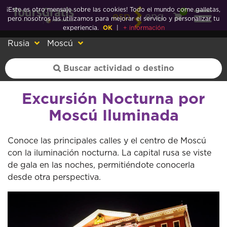
¡Este es otro mensaje sobre las cookies! Todo el mundo come galletas,
0
esp
eng
pero nosotros las utilizamos para mejorar el servicio y personalizar tu
experiencia.
OK
|
+ información
Rusia
Moscú
Excursión Nocturna por
Moscú Iluminada
Conoce las principales calles y el centro de Moscú
con la iluminación nocturna. La capital rusa se viste
de gala en las noches, permitiéndote conocerla
desde otra perspectiva.