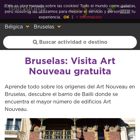
¡Este es otro mensaje sobre las cookies! Todo el mundo come galletas,
0
esp
eng
pero nosotros las utilizamos para mejorar el servicio y personalizar tu
experiencia.
OK
|
+ información
Bélgica
Bruselas
Bruselas: Visita Art
Nouveau gratuita
Aprende todo sobre los orígenes del Art Nouveau en
Bruselas, descubre el barrio de Bailli donde se
encuentra el mayor número de edificios Art
Nouveau.