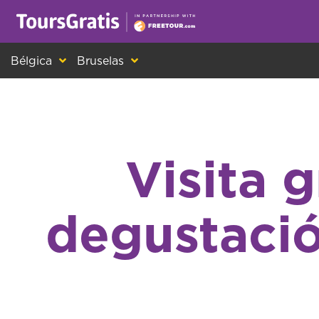
¡Este es otro mensaje sobre las cookies! Todo el m
Bélgica
Bruselas
Visita 
degustació