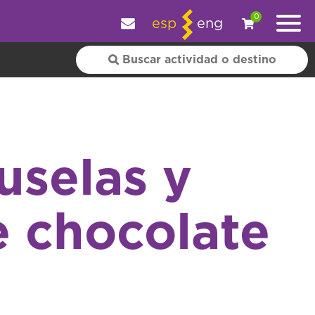
y personalizar tu experiencia.
OK
|
+ información
0
esp
eng
uselas y
e chocolate