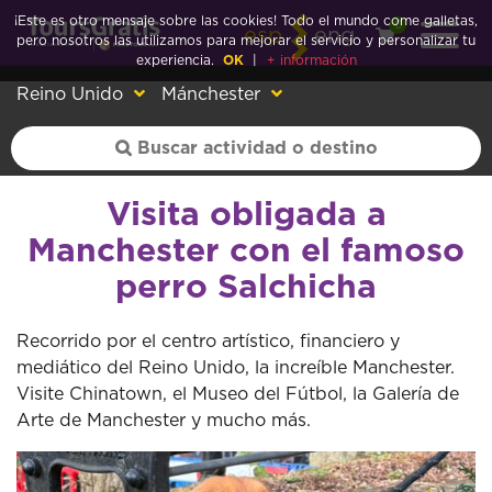
¡Este es otro mensaje sobre las cookies! Todo el mundo come galletas,
0
esp
eng
pero nosotros las utilizamos para mejorar el servicio y personalizar tu
experiencia.
OK
|
+ información
Reino Unido
Mánchester
Visita obligada a
Manchester con el famoso
perro Salchicha
Recorrido por el centro artístico, financiero y
mediático del Reino Unido, la increíble Manchester.
Visite Chinatown, el Museo del Fútbol, la Galería de
Arte de Manchester y mucho más.